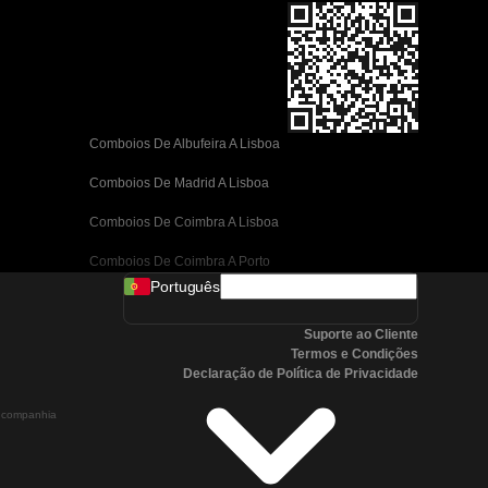
Comboios De Albufeira A Lisboa
Comboios De Madrid A Lisboa
Comboios De Coimbra A Lisboa
Comboios De Coimbra A Porto
Português
Comboios De Valência A Barcelona
Suporte ao Cliente
Comboios De Sevilha A Barcelona
Termos e Condições
Declaração de Política de Privacidade
Comboios De Málaga A Barcelona
a companhia
Comboios De Málaga A Madrid
Comboios De Córdoba A Madrid