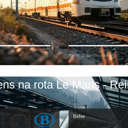
Média de partidas diárias:
7
ens na rota Le Mans - Re
BeNe