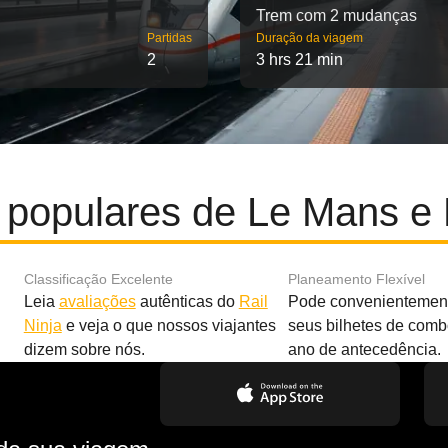
Trem com 2 mudanças
Partidas
Duração da viagem
2
3 hrs 21 min
 populares de Le Mans e
Classificação Excelente
Planeamento Flexível
Leia
avaliações
autênticas do
Rail
Pode convenientement
Ninja
e veja o que nossos viajantes
seus bilhetes de com
dizem sobre nós.
ano de antecedência.