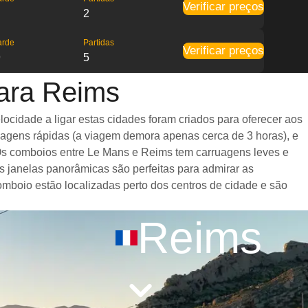
Verificar preços
2
arde
Partidas
Verificar preços
9
5
ara Reims
cidade a ligar estas cidades foram criados para oferecer aos
iagens rápidas (a viagem demora apenas cerca de 3 horas), e
 Os comboios entre Le Mans e Reims tem carruagens leves e
janelas panorâmicas são perfeitas para admirar as
omboio estão localizadas perto dos centros de cidade e são
Reims