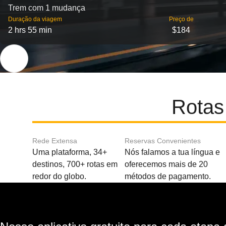
Trem com 1 mudança
Duração da viagem
Preço de
2 hrs 55 min
$184
Rotas
Rede Extensa
Reservas Convenientes
Uma plataforma, 34+
Nós falamos a tua língua e
destinos, 700+ rotas em
oferecemos mais de 20
redor do globo.
métodos de pagamento.