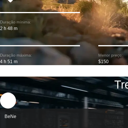
Duração mínima:
2 h 48 m
Duração máxima:
Menor preço:
4 h 51 m
$150
Tr
BeNe