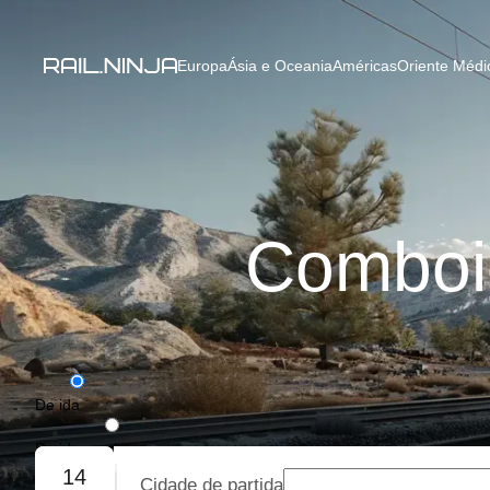
Europa
Ásia e Oceania
Américas
Oriente Médio
Comboi
De ida
De ida e volta
14
Cidade de partida