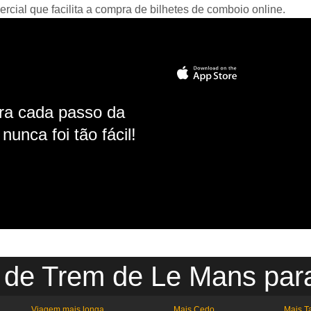
ial que facilita a compra de bilhetes de comboio online.
ara cada passo da
unca foi tão fácil!
o de Trem de Le Mans par
Viagem mais longa
Mais Cedo
Mais T