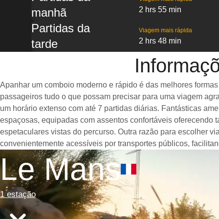
2 hrs 55 min
manhã
Partidas da
Viagem mais rápida
2 hrs 48 min
tarde
Informaç
Apanhar um comboio moderno e rápido é das melhores formas de
passageiros tudo o que possam precisar para uma viagem agrad
um horário extenso com até 7 partidas diárias. Fantásticas a
espaçosas, equipadas com assentos confortáveis oferecendo t
espetaculares vistas do percurso. Outra razão para escolher v
convenientemente acessíveis por transportes públicos, facilit
Le Mans
1 estação