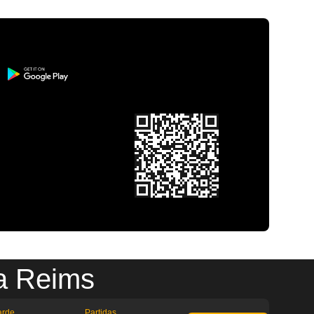
a Reims
arde
Partidas