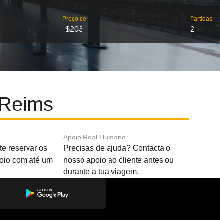
Preço de
Partidas
$203
2
 Reims
Apoio Real Humano
e reservar os
Precisas de ajuda? Contacta o
boio com até um
nosso apoio ao cliente antes ou
durante a tua viagem.