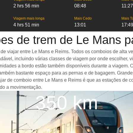
2 hrs 56 min
08:48
11:27
Viagem mais longa
Mais Cedo
Mais T
4 hrs 51 min
13:01
17:4
ões de trem de Le Mans p
 viajar entre Le Mans e Reims. Todos os comboios de alta velo
ável, incluindo várias classes de viagem por onde escolher, v
menidades a bordo estão também disponíveis durante a viagem.
ambém bastante espaço para as pernas e de bagagem. Grandes 
iajar de comboio entre Le Mans e Reims é que as estações de c
ando a movimentação.
350 km