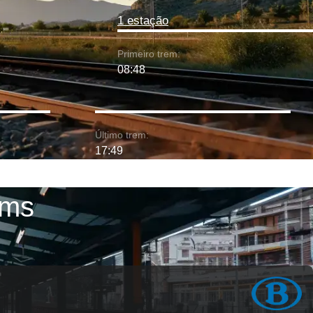
1 estação
Primeiro trem:
08:48
Último trem:
17:49
ims