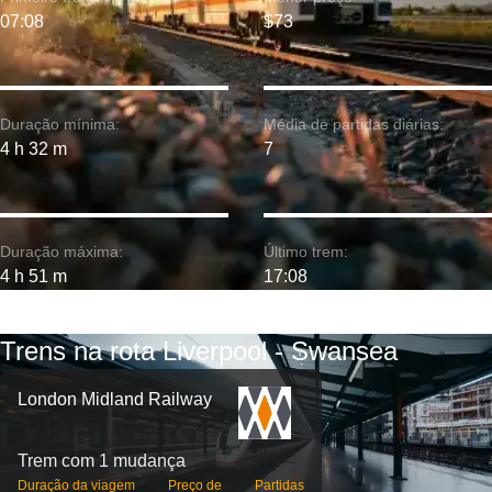
07:08
$73
Duração mínima:
Média de partidas diárias:
4 h 32 m
7
Duração máxima:
Último trem:
4 h 51 m
17:08
Trens na rota Liverpool - Swansea
London Midland Railway
Trem com 1 mudança
Duração da viagem
Preço de
Partidas