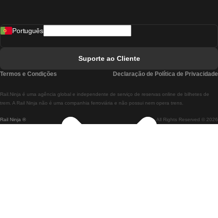
Comboios De Madrid A Lisboa
Português
Comboios De Lisboa A Faro
Comboios De Faro A Lisboa
Suporte ao Cliente
Comboios De Lisboa A Coimbra
Termos e Condições
Declaração de Política de Privacidade
Comboios De Coimbra A Lisboa
Rail.Ninja é uma agência global e independente de serviço de reservas online de bilhetes de
Comboios De Lisboa A Braga
trem. A Rail Ninja não é uma companhia ferroviária e não possui nem opera trens.
Rail Ninja ®
All Rights Reserved © 2026
Comboios De Braga A Lisboa
Comboios De Porto A Coimbra
Comboios De Coimbra A Porto
Comboios De Barcelona A Madrid
Comboios De Madrid A Barcelona
Comboios De Barcelona A Valência