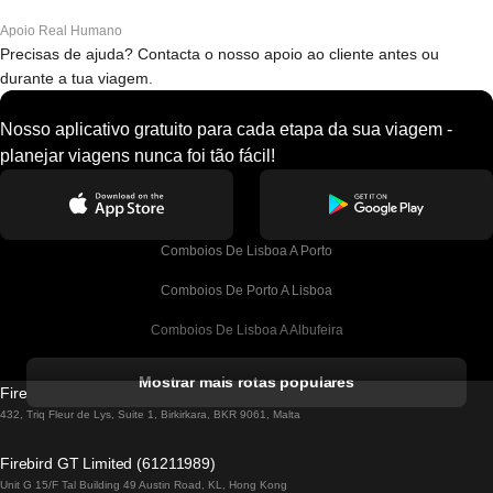
Apoio Real Humano
Precisas de ajuda? Contacta o nosso apoio ao cliente antes ou
durante a tua viagem.
Nosso aplicativo gratuito para cada etapa da sua viagem -
planejar viagens nunca foi tão fácil!
Comboios De Lisboa A Porto
Comboios De Porto A Lisboa
Comboios De Lisboa A Albufeira
Comboios De Albufeira A Lisboa
Mostrar mais rotas populares
Firebird GT Limited (OC 1451)
Comboios De Lisboa A Lagos
432, Triq Fleur de Lys, Suite 1, Birkirkara, BKR 9061, Malta
Comboios De Lagos A Lisboa
Firebird GT Limited (61211989)
Unit G 15/F Tal Building 49 Austin Road, KL, Hong Kong
Comboios De Lisboa A Madrid