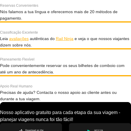
Reservas Convenientes
Nós falamos a tua língua e oferecemos mais de 20 métodos de
pagamento.
Classificação Excelente
Leia
avaliações
autênticas do
Rail Ninja
e veja o que nossos viajantes
dizem sobre nós.
Planeamento Flexível
Pode convenientemente reservar os seus bilhetes de comboio com
até um ano de antecedência.
Apoio Real Humano
Precisas de ajuda? Contacta o nosso apoio ao cliente antes ou
durante a tua viagem.
Nosso aplicativo gratuito para cada etapa da sua viagem -
planejar viagens nunca foi tão fácil!