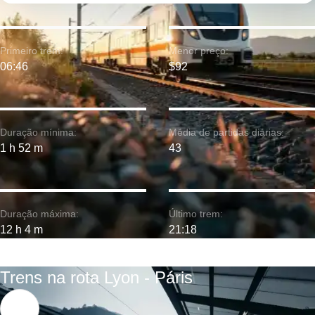
Primeiro trem:
Menor preço:
06:46
$92
Duração mínima:
Média de partidas diárias:
1 h 52 m
43
Duração máxima:
Último trem:
12 h 4 m
21:18
Trens na rota Lyon - Páris