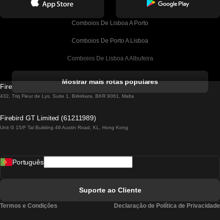
Comboios De Lisboa A Porto
Comboios De Porto A Lisboa
Comboios De Lisboa A Albufeira
Comboios De Albufeira A Lisboa
Mostrar mais rotas populares
Firebird GT Limited (OC 1451)
Comboios De Lisboa A Lagos
432, Triq Fleur de Lys, Suite 1, Birkirkara, BKR 9061, Malta
Comboios De Lagos A Lisboa
Firebird GT Limited (61211989)
Unit G 15/F Tal Building 49 Austin Road, KL, Hong Kong
Comboios De Lisboa A Madrid
Comboios De Madrid A Lisboa
Português
Comboios De Lisboa A Faro
Comboios De Faro A Lisboa
Suporte ao Cliente
Comboios De Lisboa A Coimbra
Termos e Condições
Declaração de Política de Privacidade
Comboios De Coimbra A Lisboa