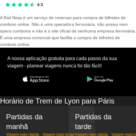
A Rail Ninja é um serviço de reservas para compra de bilhetes de
comboio online. Não é uma operadora ferroviária, não possui nem
opera comboios e não é o site oficial de nenhuma empresa ferroviária.
É uma empresa comercial que facilita a compra de bilhetes de
comboio online.
A nossa aplicação gratuita para cada passo da sua
viagem - planear viagens nunca foi tão fácil!
Horário de Trem de Lyon para Páris
Partidas da
Partidas da
manhã
tarde
Viagem mais rápida
Viagem mais longa
Viagem mais rápida
Viagem mais l