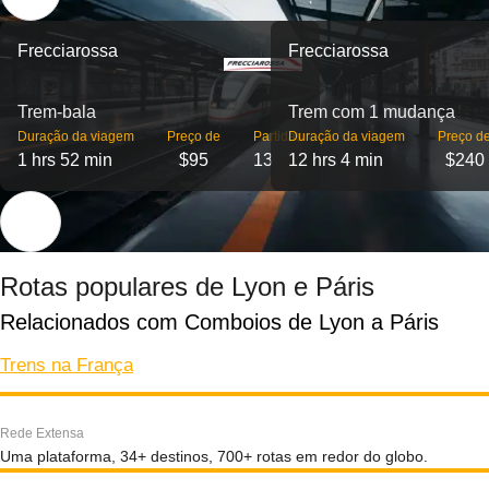
Frecciarossa
Frecciarossa
Trem-bala
Trem com 1 mudança
Duração da viagem
Preço de
Partidas
Duração da viagem
Preço d
1 hrs 52 min
$95
13
12 hrs 4 min
$240
Rotas populares de Lyon e Páris
Relacionados com Comboios de Lyon a Páris
Trens na França
Rede Extensa
Uma plataforma, 34+ destinos, 700+ rotas em redor do globo.