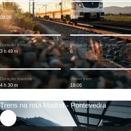
Primeiro trem:
Menor preço:
08:26
$88
Duração mínima:
Média de partidas diárias:
3 h 49 m
6
Duração máxima:
Último trem:
4 h 30 m
18:06
Trens na rota Madrid - Pontevedra