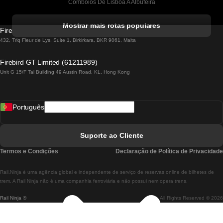
Comboios De Lisboa A Albufeira
Comboios De Albufeira A Lisboa
Mostrar mais rotas populares
Firebird GT Limited (OC 1451)
Comboios De Lisboa A Lagos
432, Triq Fleur de Lys, Suite 1, Birkirkara, BKR 9061, Malta
Comboios De Lagos A Lisboa
Firebird GT Limited (61211989)
Unit G 15/F Tal Building 49 Austin Road, KL, Hong Kong
Comboios De Lisboa A Madrid
Comboios De Madrid A Lisboa
Português
Comboios De Lisboa A Faro
Comboios De Faro A Lisboa
Suporte ao Cliente
Comboios De Lisboa A Coimbra
Termos e Condições
Declaração de Política de Privacidade
Comboios De Coimbra A Lisboa
Rail.Ninja é uma agência global e independente de serviço de reservas online de bilhetes de
Comboios De Lisboa A Braga
trem. A Rail Ninja não é uma companhia ferroviária e não possui nem opera trens.
Rail Ninja ®
All Rights Reserved © 2026
Comboios De Braga A Lisboa
Comboios De Porto A Coimbra