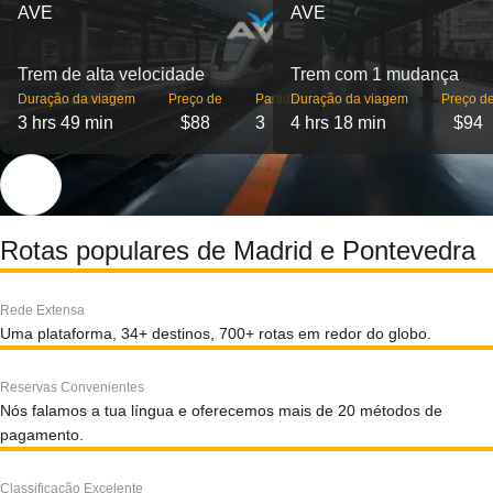
AVE
AVE
Trem de alta velocidade
Trem com 1 mudança
Duração da viagem
Preço de
Partidas
Duração da viagem
Preço d
3 hrs 49 min
$88
3
4 hrs 18 min
$94
Rotas populares de Madrid e Pontevedra
Rede Extensa
Uma plataforma, 34+ destinos, 700+ rotas em redor do globo.
Reservas Convenientes
Nós falamos a tua língua e oferecemos mais de 20 métodos de
pagamento.
Classificação Excelente