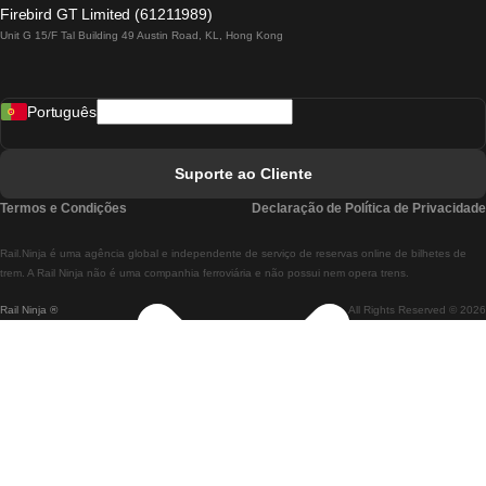
Comboios De Lagos A Lisboa
Firebird GT Limited (61211989)
Unit G 15/F Tal Building 49 Austin Road, KL, Hong Kong
Comboios De Lisboa A Madrid
Comboios De Madrid A Lisboa
Português
Comboios De Lisboa A Faro
Comboios De Faro A Lisboa
Suporte ao Cliente
Comboios De Lisboa A Coimbra
Termos e Condições
Declaração de Política de Privacidade
Comboios De Coimbra A Lisboa
Rail.Ninja é uma agência global e independente de serviço de reservas online de bilhetes de
Comboios De Lisboa A Braga
trem. A Rail Ninja não é uma companhia ferroviária e não possui nem opera trens.
Rail Ninja ®
All Rights Reserved © 2026
Comboios De Braga A Lisboa
Comboios De Porto A Coimbra
Comboios De Coimbra A Porto
Comboios De Barcelona A Madrid
Comboios De Madrid A Barcelona