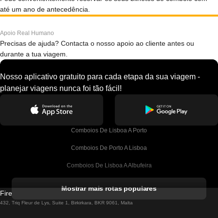
até um ano de antecedência.
Apoio Real Humano
Precisas de ajuda? Contacta o nosso apoio ao cliente antes ou
durante a tua viagem.
Nosso aplicativo gratuito para cada etapa da sua viagem -
planejar viagens nunca foi tão fácil!
Comboios De Lisboa A Porto
Comboios De Porto A Lisboa
Comboios De Lisboa A Albufeira
Comboios De Albufeira A Lisboa
Mostrar mais rotas populares
Firebird GT Limited (OC 1451)
Comboios De Lisboa A Lagos
432, Triq Fleur de Lys, Suite 1, Birkirkara, BKR 9061, Malta