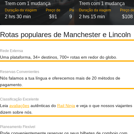
Trem com 1 mudança
Trem com 1 mudança
Duração da viagem
Preço de
Partidas
Duração da viagem
Preço d
2 hrs 30 min
$91
9
2 hrs 15 min
$108
Rotas populares de Manchester e Lincoln
Rede Extensa
Uma plataforma, 34+ destinos, 700+ rotas em redor do globo.
Reservas Convenientes
Nós falamos a tua língua e oferecemos mais de 20 métodos de
pagamento.
Classificação Excelente
Leia
avaliações
autênticas do
Rail Ninja
e veja o que nossos viajantes
dizem sobre nós.
Planeamento Flexível
Pode convenientemente reservar os seus bilhetes de comboio com