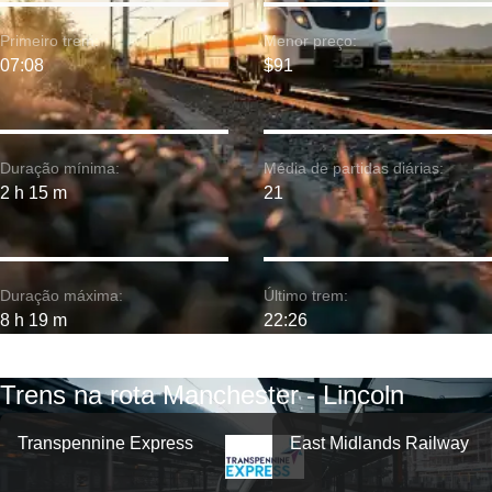
Primeiro trem:
Menor preço:
07:08
$91
Duração mínima:
Média de partidas diárias:
2 h 15 m
21
Duração máxima:
Último trem:
8 h 19 m
22:26
Trens na rota Manchester - Lincoln
Transpennine Express
East Midlands Railway