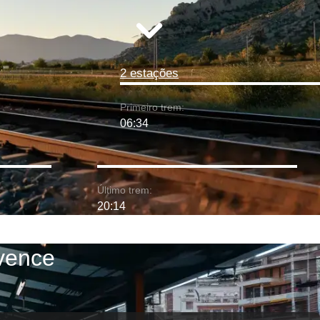
2 estações
Primeiro trem:
06:34
Último trem:
20:14
ovence