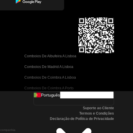
Comboios De Albufeira A Lisboa
Comboios De Madrid A Lisboa
Comboios De Coimbra A Lisboa
Comboios De Coimbra A Porto
Português
Comboios De Valência A Barcelona
Suporte ao Cliente
Comboios De Sevilha A Barcelona
Termos e Condições
Declaração de Política de Privacidade
Comboios De Málaga A Barcelona
a companhia
Comboios De Málaga A Madrid