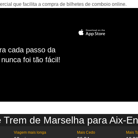
ial que facilita a compra de bilhetes de comboio online.
ara cada passo da
unca foi tão fácil!
e Trem de Marselha para Aix-E
Viagem mais longa
Mais Cedo
Mais T