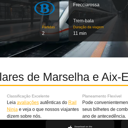
Frecciarossa
Trem-bala
Partidas
Duração da viagem
2
11 min
lares de Marselha e Aix-
Classificação Excelente
Planeamento Flexível
Leia
avaliações
autênticas do
Rail
Pode convenientement
Ninja
e veja o que nossos viajantes
seus bilhetes de com
dizem sobre nós.
ano de antecedência.