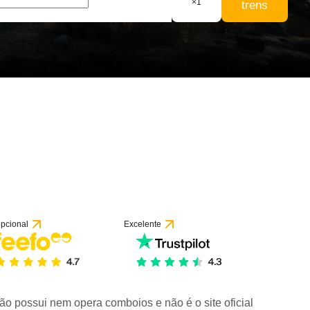
×
1
trens
 1 avaliação
pcional
Excelente
ão possui nem opera comboios e não é o site oficial