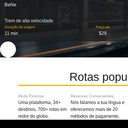
BeNe
Trem de alta velocidade
Duração da viagem
Preço de
11 min
$29
Rotas popu
Rede Extensa
Reservas Convenientes
Uma plataforma, 34+
Nós falamos a tua língua e
destinos, 700+ rotas em
oferecemos mais de 20
redor do globo.
métodos de pagamento.