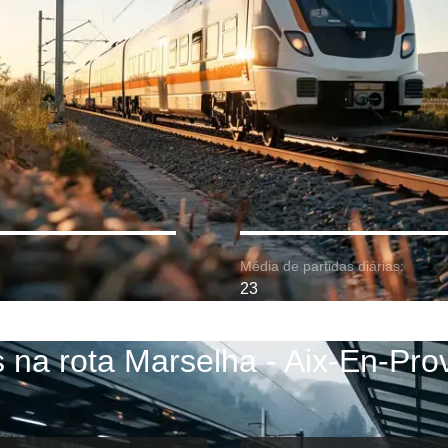
Média de partidas diárias:
23
 na rota Marselha - Aix-En-Pr