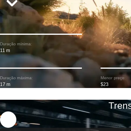
Duração mínima:
11 m
Duração máxima:
Menor preço:
17 m
$23
Trens