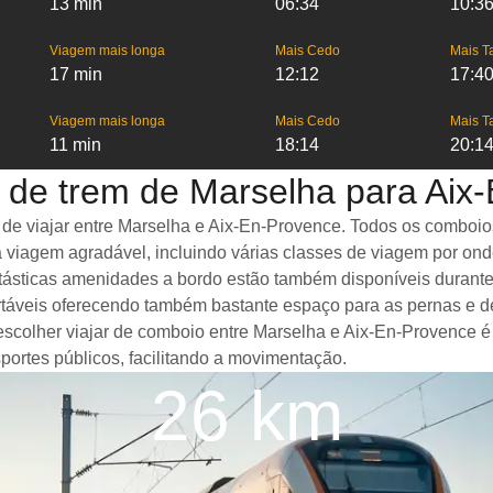
13 min
06:34
10:3
Viagem mais longa
Mais Cedo
Mais T
17 min
12:12
17:4
Viagem mais longa
Mais Cedo
Mais T
11 min
18:14
20:1
 de trem de Marselha para Aix
 viajar entre Marselha e Aix-En-Provence. Todos os comboios d
 viagem agradável, incluindo várias classes de viagem por on
Fantásticas amenidades a bordo estão também disponíveis duran
táveis oferecendo também bastante espaço para as pernas e d
 escolher viajar de comboio entre Marselha e Aix-En-Provence 
portes públicos, facilitando a movimentação.
26 km