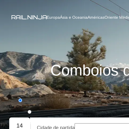
Europa
Ásia e Oceania
Américas
Oriente Médio
Comboios d
De ida
De ida e volta
14
Cidade de partida