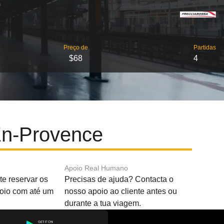
Preço de
Partidas
$68
4
En-Provence
Apoio Real Humano
e reservar os
Precisas de ajuda? Contacta o
boio com até um
nosso apoio ao cliente antes ou
durante a tua viagem.