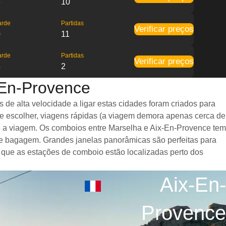
6
10
arde
Partidas
Verificar preços
0
11
arde
Partidas
Verificar preços
4
2
-En-Provence
e alta velocidade a ligar estas cidades foram criados para
de escolher, viagens rápidas (a viagem demora apenas cerca de
te a viagem. Os comboios entre Marselha e Aix-En-Provence tem
e bagagem. Grandes janelas panorâmicas são perfeitas para
é que as estações de comboio estão localizadas perto dos
Aix-En-
Provence