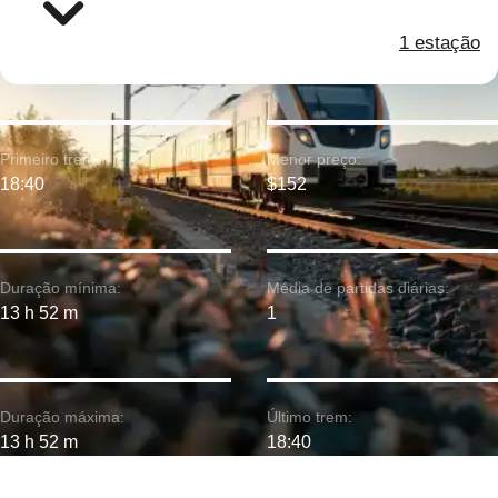
1 estação
Primeiro trem:
Menor preço:
18:40
$152
Duração mínima:
Média de partidas diárias:
13 h 52 m
1
Duração máxima:
Último trem:
13 h 52 m
18:40