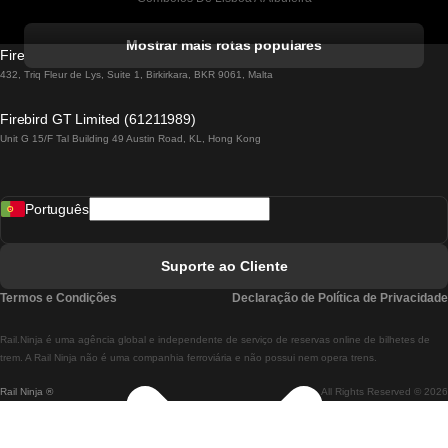
Comboios De Albufeira A Lisboa
Mostrar mais rotas populares
Firebird GT Limited (OC 1451)
Comboios De Lisboa A Lagos
432, Triq Fleur de Lys, Suite 1, Birkirkara, BKR 9061, Malta
Comboios De Lagos A Lisboa
Firebird GT Limited (61211989)
Unit G 15/F Tal Building 49 Austin Road, KL, Hong Kong
Comboios De Lisboa A Madrid
Comboios De Madrid A Lisboa
Português
Comboios De Lisboa A Faro
Comboios De Faro A Lisboa
Suporte ao Cliente
Comboios De Lisboa A Coimbra
Termos e Condições
Declaração de Política de Privacidade
Comboios De Coimbra A Lisboa
Rail.Ninja é uma agência global e independente de serviço de reservas online de bilhetes de
Comboios De Lisboa A Braga
trem. A Rail Ninja não é uma companhia ferroviária e não possui nem opera trens.
Rail Ninja ®
All Rights Reserved © 2026
Comboios De Braga A Lisboa
Comboios De Porto A Coimbra