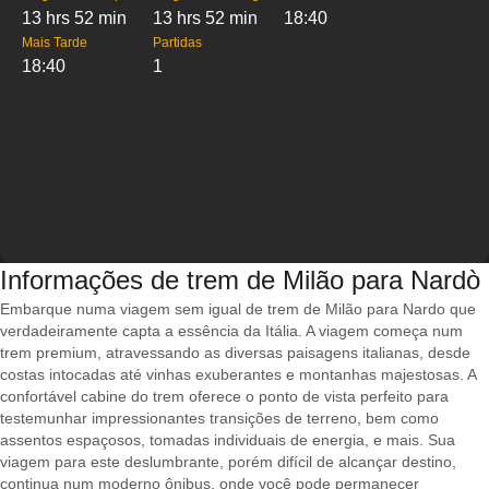
13 hrs 52 min
13 hrs 52 min
18:40
Mais Tarde
Partidas
18:40
1
Informações de trem de Milão para Nardò
Embarque numa viagem sem igual de trem de Milão para Nardo que
verdadeiramente capta a essência da Itália. A viagem começa num
trem premium, atravessando as diversas paisagens italianas, desde
costas intocadas até vinhas exuberantes e montanhas majestosas. A
confortável cabine do trem oferece o ponto de vista perfeito para
testemunhar impressionantes transições de terreno, bem como
assentos espaçosos, tomadas individuais de energia, e mais. Sua
viagem para este deslumbrante, porém difícil de alcançar destino,
continua num moderno ônibus, onde você pode permanecer