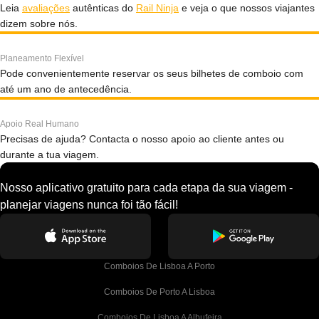
Leia
avaliações
autênticas do
Rail Ninja
e veja o que nossos viajantes
dizem sobre nós.
Planeamento Flexível
Pode convenientemente reservar os seus bilhetes de comboio com
até um ano de antecedência.
Apoio Real Humano
Precisas de ajuda? Contacta o nosso apoio ao cliente antes ou
durante a tua viagem.
Nosso aplicativo gratuito para cada etapa da sua viagem -
planejar viagens nunca foi tão fácil!
Comboios De Lisboa A Porto
Comboios De Porto A Lisboa
Comboios De Lisboa A Albufeira