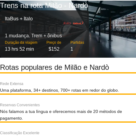
Trens na rota Milão - Nardò
ItaBus + Italo
1 mudança. Trem + ônibus
Duração da viagem
Preço de
Partidas
13 hrs 52 min
$152
1
Rotas populares de Milão e Nardò
Rede Extensa
Uma plataforma, 34+ destinos, 700+ rotas em redor do globo.
Reservas Convenientes
Nós falamos a tua língua e oferecemos mais de 20 métodos de
pagamento.
Classificação Excelente