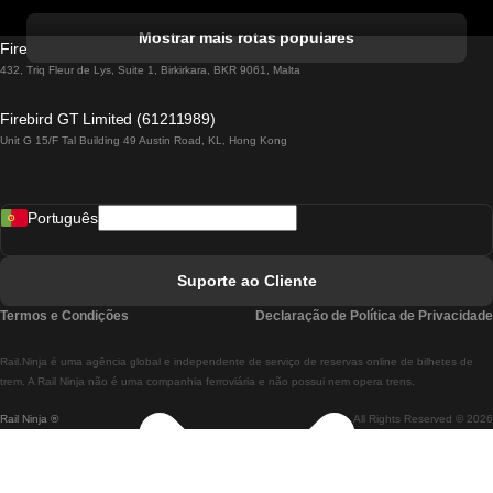
Comboios De Albufeira A Lisboa
Mostrar mais rotas populares
Firebird GT Limited (OC 1451)
Comboios De Lisboa A Lagos
432, Triq Fleur de Lys, Suite 1, Birkirkara, BKR 9061, Malta
Comboios De Lagos A Lisboa
Firebird GT Limited (61211989)
Unit G 15/F Tal Building 49 Austin Road, KL, Hong Kong
Comboios De Lisboa A Madrid
Comboios De Madrid A Lisboa
Português
Comboios De Lisboa A Faro
Comboios De Faro A Lisboa
Suporte ao Cliente
Comboios De Lisboa A Coimbra
Termos e Condições
Declaração de Política de Privacidade
Comboios De Coimbra A Lisboa
Rail.Ninja é uma agência global e independente de serviço de reservas online de bilhetes de
Comboios De Lisboa A Braga
trem. A Rail Ninja não é uma companhia ferroviária e não possui nem opera trens.
Rail Ninja ®
All Rights Reserved © 2026
Comboios De Braga A Lisboa
Comboios De Porto A Coimbra