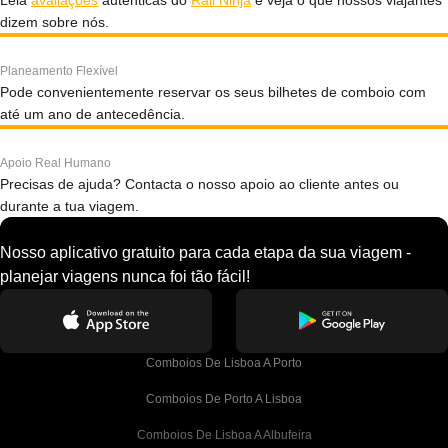
Leia
avaliações
autênticas do
Rail Ninja
e veja o que nossos viajantes
dizem sobre nós.
Planeamento Flexível
Pode convenientemente reservar os seus bilhetes de comboio com
até um ano de antecedência.
Apoio Real Humano
Precisas de ajuda? Contacta o nosso apoio ao cliente antes ou
durante a tua viagem.
Nosso aplicativo gratuito para cada etapa da sua viagem -
planejar viagens nunca foi tão fácil!
Comboios De Lisboa A Porto
Comboios De Porto A Lisboa
Comboios De Lisboa A Albufeira