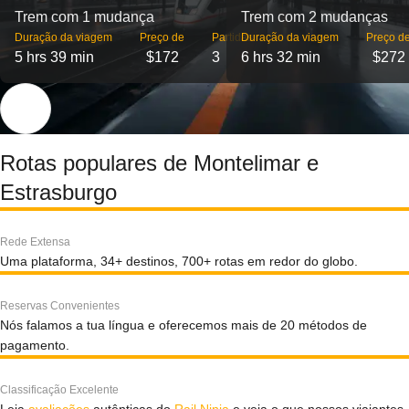
Trem com 1 mudança
Trem com 2 mudanças
Duração da viagem
Preço de
Partidas
Duração da viagem
Preço d
5 hrs 39 min
$172
3
6 hrs 32 min
$272
Rotas populares de Montelimar e
Estrasburgo
Rede Extensa
Uma plataforma, 34+ destinos, 700+ rotas em redor do globo.
Reservas Convenientes
Nós falamos a tua língua e oferecemos mais de 20 métodos de
pagamento.
Classificação Excelente