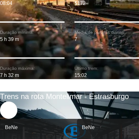
08:04
$172
Duração mínima:
Média de partidas diárias:
5 h 39 m
7
Duração máxima:
Último trem:
7 h 32 m
15:02
Trens na rota Montelimar - Estrasburgo
BeNe
BeNe