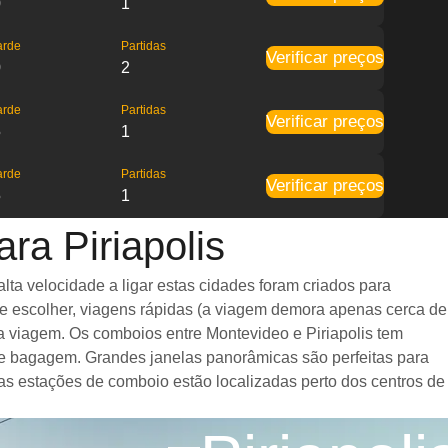
0
1
arde
Partidas
Verificar preços
0
2
arde
Partidas
Verificar preços
5
1
arde
Partidas
Verificar preços
5
1
ra Piriapolis
ta velocidade a ligar estas cidades foram criados para
de escolher, viagens rápidas (a viagem demora apenas cerca de
 a viagem. Os comboios entre Montevideo e Piriapolis tem
e bagagem. Grandes janelas panorâmicas são perfeitas para
 as estações de comboio estão localizadas perto dos centros de