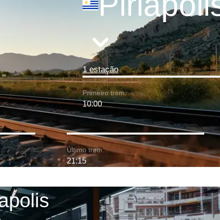
Piriapoli
1 estação
Primeiro trem:
10:00
Último trem:
21:15
apolis