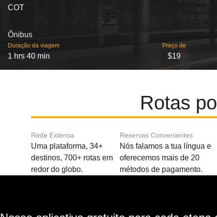
COT
Ônibus
Duração da viagem
Preço de
1 hrs 40 min
$19
Rotas po
Rede Extensa
Reservas Convenientes
Uma plataforma, 34+
Nós falamos a tua língua e
destinos, 700+ rotas em
oferecemos mais de 20
redor do globo.
métodos de pagamento.