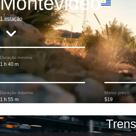
Montevideo
1 estação
Duração mínima:
1 h 40 m
Duração máxima:
Menor preço:
1 h 55 m
$19
Trens