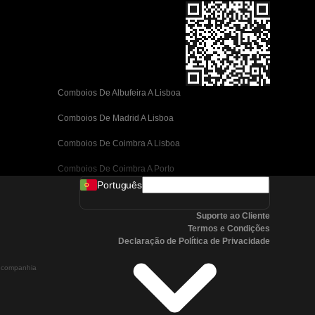
Comboios De Albufeira A Lisboa
Comboios De Madrid A Lisboa
Comboios De Coimbra A Lisboa
Comboios De Coimbra A Porto
Português
Comboios De Valência A Barcelona
Suporte ao Cliente
Comboios De Sevilha A Barcelona
Termos e Condições
Declaração de Política de Privacidade
Comboios De Málaga A Barcelona
a companhia
Comboios De Málaga A Madrid
Comboios De Córdoba A Madrid