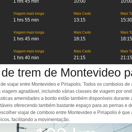
1 hrs 45 min
10:00
10:0
Viagem mais longa
Mais Cedo
Mais T
1 hrs 55 min
13:15
15:3
Viagem mais longa
Mais Cedo
Mais T
1 hrs 45 min
18:15
18:1
Viagem mais longa
Mais Cedo
Mais T
1 hrs 40 min
21:15
21:1
de trem de Montevideo pa
viajar entre Montevideo e Piriapolis. Todos os comboios de al
 viagem agradável, incluindo várias classes de viagem por on
ntásticas amenidades a bordo estão também disponíveis durante
táveis oferecendo também bastante espaço para as pernas e d
escolher viajar de comboio entre Montevideo e Piriapolis é que
icos, facilitando a movimentação.