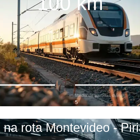
100 km
Média de partidas diárias:
5
 na rota Montevideo - Piri