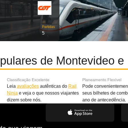
Partidas
5
pulares de Montevideo e P
Classificação Excelente
Planeamento Flexível
Leia
avaliações
autênticas do
Rail
Pode convenientement
Ninja
e veja o que nossos viajantes
seus bilhetes de com
dizem sobre nós.
ano de antecedência.