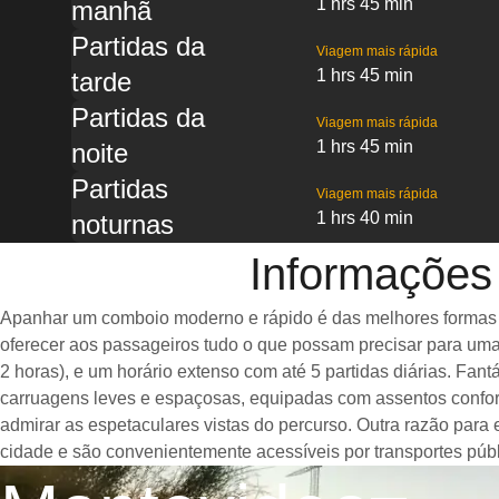
1 hrs 45 min
manhã
Partidas da
Viagem mais rápida
1 hrs 45 min
tarde
Partidas da
Viagem mais rápida
1 hrs 45 min
noite
Partidas
Viagem mais rápida
1 hrs 40 min
noturnas
Informações 
Apanhar um comboio moderno e rápido é das melhores formas de 
oferecer aos passageiros tudo o que possam precisar para uma
2 horas), e um horário extenso com até 5 partidas diárias. Fa
carruagens leves e espaçosas, equipadas com assentos confor
admirar as espetaculares vistas do percurso. Outra razão para 
cidade e são convenientemente acessíveis por transportes públ