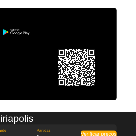
riapolis
arde
Partidas
Verificar preços