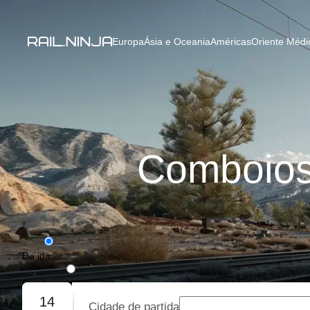
Europa
Ásia e Oceania
Américas
Oriente Médio
Comboios 
De ida
De ida e volta
14
Cidade de partida