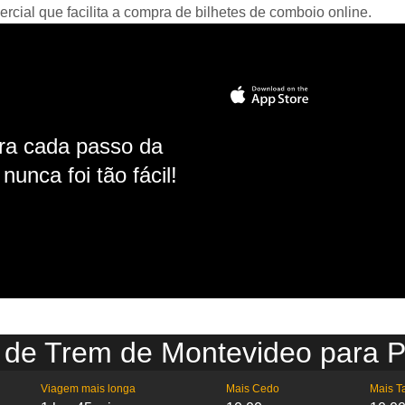
ial que facilita a compra de bilhetes de comboio online.
ara cada passo da
unca foi tão fácil!
 de Trem de Montevideo para Pi
Viagem mais longa
Mais Cedo
Mais T