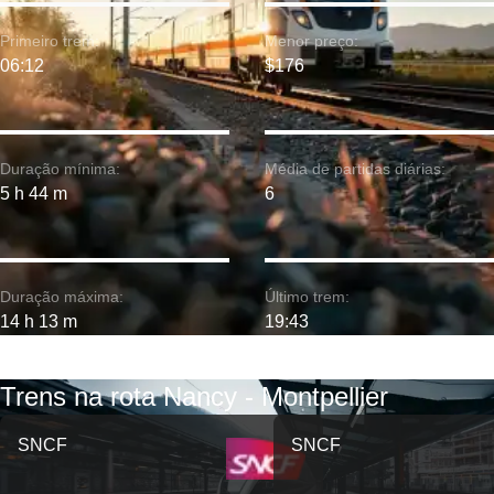
Primeiro trem:
Menor preço:
06:12
$176
Duração mínima:
Média de partidas diárias:
5 h 44 m
6
Duração máxima:
Último trem:
14 h 13 m
19:43
Trens na rota Nancy - Montpellier
SNCF
SNCF