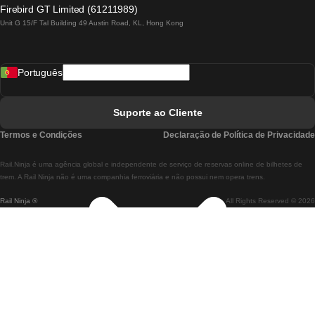
Comboios De Lagos A Lisboa
Firebird GT Limited (61211989)
Unit G 15/F Tal Building 49 Austin Road, KL, Hong Kong
Comboios De Lisboa A Madrid
Comboios De Madrid A Lisboa
Português
Comboios De Lisboa A Faro
Comboios De Faro A Lisboa
Suporte ao Cliente
Comboios De Lisboa A Coimbra
Termos e Condições
Declaração de Política de Privacidade
Comboios De Coimbra A Lisboa
Rail.Ninja é uma agência global e independente de serviço de reservas online de bilhetes de
Comboios De Lisboa A Braga
trem. A Rail Ninja não é uma companhia ferroviária e não possui nem opera trens.
Rail Ninja ®
All Rights Reserved © 2026
Comboios De Braga A Lisboa
Comboios De Porto A Coimbra
Comboios De Coimbra A Porto
Comboios De Barcelona A Madrid
Comboios De Madrid A Barcelona