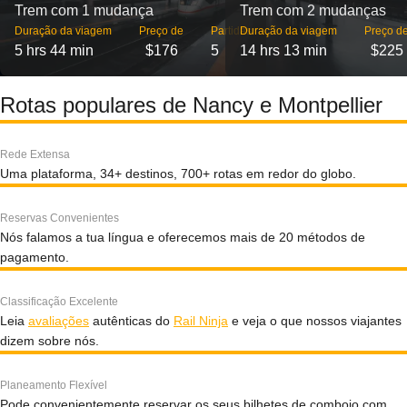
Trem com 1 mudança
Trem com 2 mudanças
Duração da viagem
Preço de
Partidas
Duração da viagem
Preço d
5 hrs 44 min
$176
5
14 hrs 13 min
$225
Rotas populares de Nancy e Montpellier
Rede Extensa
Uma plataforma, 34+ destinos, 700+ rotas em redor do globo.
Reservas Convenientes
Nós falamos a tua língua e oferecemos mais de 20 métodos de
pagamento.
Classificação Excelente
Leia
avaliações
autênticas do
Rail Ninja
e veja o que nossos viajantes
dizem sobre nós.
Planeamento Flexível
Pode convenientemente reservar os seus bilhetes de comboio com