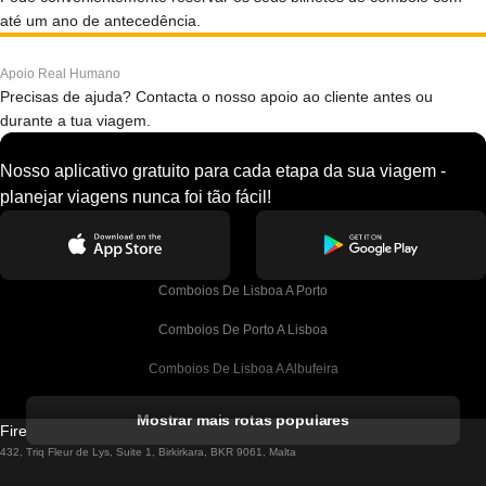
até um ano de antecedência.
Apoio Real Humano
Precisas de ajuda? Contacta o nosso apoio ao cliente antes ou
durante a tua viagem.
Nosso aplicativo gratuito para cada etapa da sua viagem -
planejar viagens nunca foi tão fácil!
Comboios De Lisboa A Porto
Comboios De Porto A Lisboa
Comboios De Lisboa A Albufeira
Comboios De Albufeira A Lisboa
Mostrar mais rotas populares
Firebird GT Limited (OC 1451)
Comboios De Lisboa A Lagos
432, Triq Fleur de Lys, Suite 1, Birkirkara, BKR 9061, Malta