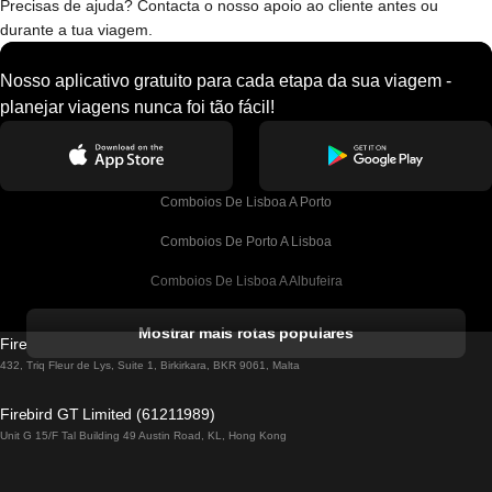
Precisas de ajuda? Contacta o nosso apoio ao cliente antes ou
durante a tua viagem.
Nosso aplicativo gratuito para cada etapa da sua viagem -
planejar viagens nunca foi tão fácil!
Comboios De Lisboa A Porto
Comboios De Porto A Lisboa
Comboios De Lisboa A Albufeira
Comboios De Albufeira A Lisboa
Mostrar mais rotas populares
Firebird GT Limited (OC 1451)
Comboios De Lisboa A Lagos
432, Triq Fleur de Lys, Suite 1, Birkirkara, BKR 9061, Malta
Comboios De Lagos A Lisboa
Firebird GT Limited (61211989)
Unit G 15/F Tal Building 49 Austin Road, KL, Hong Kong
Comboios De Lisboa A Madrid
Comboios De Madrid A Lisboa