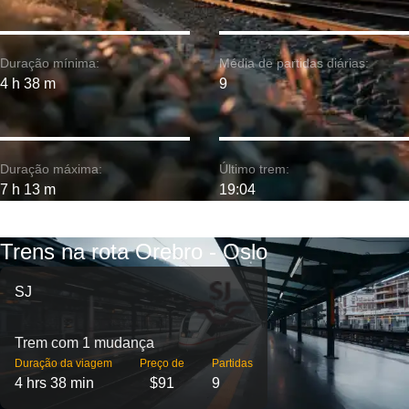
Duração mínima:
Média de partidas diárias:
4 h 38 m
9
Duração máxima:
Último trem:
7 h 13 m
19:04
Trens na rota Orebro - Oslo
SJ
Trem com 1 mudança
Duração da viagem
Preço de
Partidas
4 hrs 38 min
$91
9