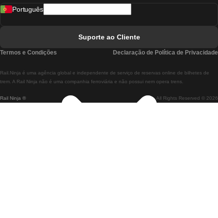
Português
Comboios De Lisboa A Faro
Comboios De Faro A Lisboa
Suporte ao Cliente
Comboios De Lisboa A Coimbra
Termos e Condições
Declaração de Política de Privacidade
Comboios De Coimbra A Lisboa
Rail.Ninja é uma agência global e independente de serviço de reservas online de bilhetes de
Comboios De Lisboa A Braga
trem. A Rail Ninja não é uma companhia ferroviária e não possui nem opera trens.
Rail Ninja ®
All Rights Reserved © 2026
Comboios De Braga A Lisboa
Comboios De Porto A Coimbra
Comboios De Coimbra A Porto
Comboios De Barcelona A Madrid
Comboios De Madrid A Barcelona
Comboios De Barcelona A Valência
Comboios De Valência A Barcelona