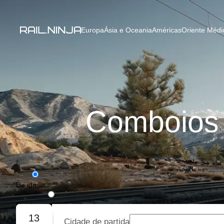
Europa
Ásia e Oceania
Américas
Oriente Médio
Comboios 
De ida
De ida e volta
13
Cidade de partida