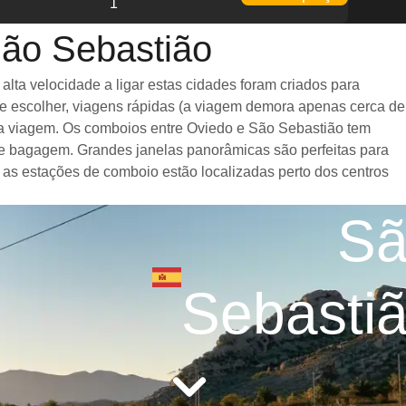
7
1
São Sebastião
ta velocidade a ligar estas cidades foram criados para
de escolher, viagens rápidas (a viagem demora apenas cerca de
e a viagem. Os comboios entre Oviedo e São Sebastião tem
e bagagem. Grandes janelas panorâmicas são perfeitas para
 as estações de comboio estão localizadas perto dos centros
S
Sebasti