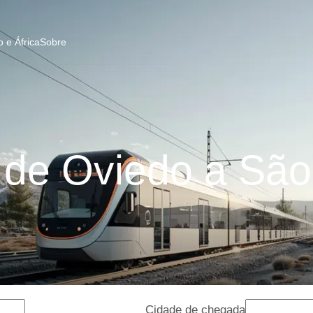
 e África
Sobre
de Oviedo a São
Cidade de chegada