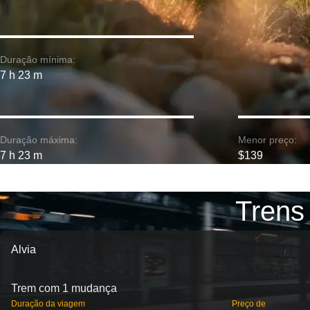
Duração mínima:
7 h 23 m
Duração máxima:
Menor preço:
7 h 23 m
$139
Trens
Alvia
Trem com 1 mudança
Duração da viagem
Preço de