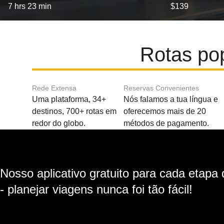
7 hrs 23 min
$139
Rotas po
Rede Extensa
Reservas Convenientes
Uma plataforma, 34+
Nós falamos a tua língua e
destinos, 700+ rotas em
oferecemos mais de 20
redor do globo.
métodos de pagamento.
Nosso aplicativo gratuito para cada etapa
- planejar viagens nunca foi tão fácil!