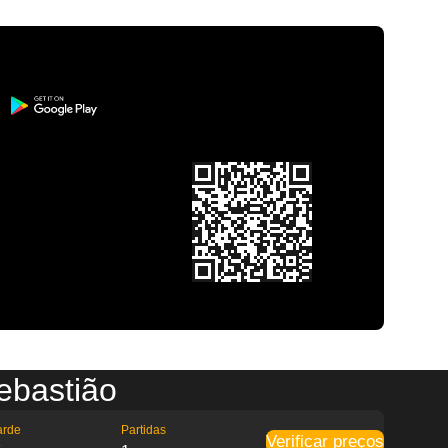
ebastião
arde
Partidas
Verificar preços