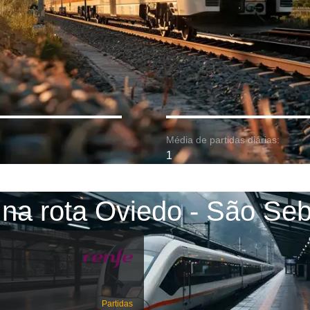
Média de partidas diárias:
1
 na rota Oviedo - São Seb
Partidas