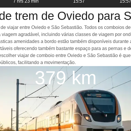
7 hrs 23 min
15:57
15:5
de trem de Oviedo para 
 viajar entre Oviedo e São Sebastião. Todos os comboios de al
 viagem agradável, incluindo várias classes de viagem por on
antásticas amenidades a bordo estão também disponíveis durant
táveis oferecendo também bastante espaço para as pernas e d
 escolher viajar de comboio entre Oviedo e São Sebastião é que
úblicos, facilitando a movimentação.
379 km