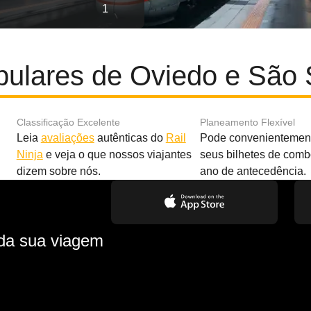
1
pulares de Oviedo e São 
Classificação Excelente
Planeamento Flexível
Leia
avaliações
autênticas do
Rail
Pode convenientement
Ninja
e veja o que nossos viajantes
seus bilhetes de com
dizem sobre nós.
ano de antecedência.
 da sua viagem