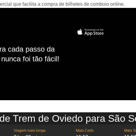
ial que facilita a compra de bilhetes de comboio online.
ara cada passo da
unca foi tão fácil!
 de Trem de Oviedo para São S
Viagem mais longa
Mais Cedo
Mais T