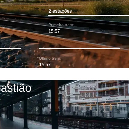
2 estações
Primeiro trem:
15:57
Último trem:
15:57
astião