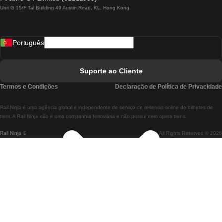
Unit G 15/F Tal Building 49 Austin Road, KL, Hong Kong
Comboios De Lisboa A Madrid
Comboios De Madrid A Lisboa
Português
Comboios De Lisboa A Faro
Comboios De Faro A Lisboa
Suporte ao Cliente
Comboios De Lisboa A Coimbra
Termos e Condições
Declaração de Política de Privacidade
Comboios De Coimbra A Lisboa
Rail.Ninja é uma agência global e independente de serviço de reservas online de bilhetes de
Comboios De Lisboa A Braga
trem. A Rail Ninja não é uma companhia ferroviária e não possui nem opera trens.
Rail Ninja ®
All Rights Reserved © 2026
Comboios De Braga A Lisboa
Comboios De Porto A Coimbra
Comboios De Coimbra A Porto
Comboios De Barcelona A Madrid
Comboios De Madrid A Barcelona