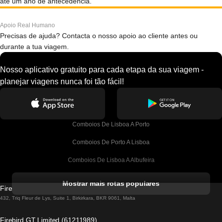
até um ano de antecedência.
Apoio Real Humano
Precisas de ajuda? Contacta o nosso apoio ao cliente antes ou
durante a tua viagem.
Nosso aplicativo gratuito para cada etapa da sua viagem -
planejar viagens nunca foi tão fácil!
Comboios De Lisboa A Porto
Comboios De Porto A Lisboa
Comboios De Lisboa A Albufeira
Comboios De Albufeira A Lisboa
Mostrar mais rotas populares
Firebird GT Limited (OC 1451)
Comboios De Lisboa A Lagos
432, Triq Fleur de Lys, Suite 1, Birkirkara, BKR 9061, Malta
Comboios De Lagos A Lisboa
Firebird GT Limited (61211989)