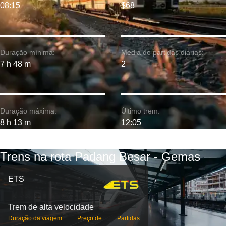
08:15
$68
Duração mínima:
Média de partidas diárias:
7 h 48 m
2
Duração máxima:
Último trem:
8 h 13 m
12:05
Trens na rota Padang Besar - Gemas
ETS
Trem de alta velocidade
Duração da viagem
Preço de
Partidas