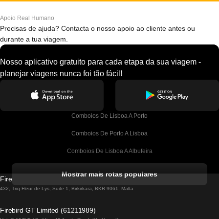
Apoio Real Humano
Precisas de ajuda? Contacta o nosso apoio ao cliente antes ou
durante a tua viagem.
Nosso aplicativo gratuito para cada etapa da sua viagem -
planejar viagens nunca foi tão fácil!
Comboios De Lisboa A Porto
Comboios De Porto A Lisboa
Comboios De Lisboa A Albufeira
Comboios De Albufeira A Lisboa
Mostrar mais rotas populares
Firebird GT Limited (OC 1451)
Comboios De Lisboa A Lagos
432, Triq Fleur de Lys, Suite 1, Birkirkara, BKR 9061, Malta
Comboios De Lagos A Lisboa
Firebird GT Limited (61211989)