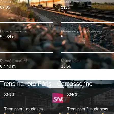
Primeiro trem:
Menor preço:
07:05
$175
Duração mínima:
Média de partidas diárias:
5 h 34 m
5
Duração máxima:
Último trem:
6 h 40 m
16:56
Trens na rota Páris - Carcassonne
SNCF
SNCF
Trem com 1 mudança
Trem com 2 mudanças