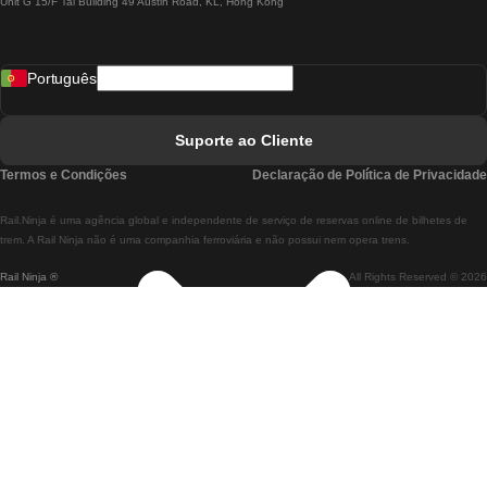
Unit G 15/F Tal Building 49 Austin Road, KL, Hong Kong
Comboios De Lisboa A Madrid
Comboios De Madrid A Lisboa
Português
Comboios De Lisboa A Faro
Comboios De Faro A Lisboa
Suporte ao Cliente
Comboios De Lisboa A Coimbra
Termos e Condições
Declaração de Política de Privacidade
Comboios De Coimbra A Lisboa
Rail.Ninja é uma agência global e independente de serviço de reservas online de bilhetes de
Comboios De Lisboa A Braga
trem. A Rail Ninja não é uma companhia ferroviária e não possui nem opera trens.
Rail Ninja ®
All Rights Reserved © 2026
Comboios De Braga A Lisboa
Comboios De Porto A Coimbra
Comboios De Coimbra A Porto
Comboios De Barcelona A Madrid
Comboios De Madrid A Barcelona
Comboios De Barcelona A Valência