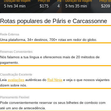
Duração da viagem
Preço de
Partidas
Duração da viagem
Preço d
5 hrs 34 min
$175
4
5 hrs 35 min
$209
Rotas populares de Páris e Carcassonne
Rede Extensa
Uma plataforma, 34+ destinos, 700+ rotas em redor do globo.
Reservas Convenientes
Nós falamos a tua língua e oferecemos mais de 20 métodos de
pagamento.
Classificação Excelente
Leia
avaliações
autênticas do
Rail Ninja
e veja o que nossos viajantes
dizem sobre nós.
Planeamento Flexível
Pode convenientemente reservar os seus bilhetes de comboio com
até um ano de antecedência.