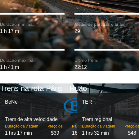
Duração mínima:
Média de partidas diárias:
1 h 17 m
29
Duração máxima:
Último trem:
1 h 41 m
22:12
Trens na rota Páris - Ruão
BeNe
TER
Trem de alta velocidade
Trem regional
Duração da viagem
Preço de
Partidas
Duração da viagem
Preço d
1 hrs 17 min
$39
16
1 hrs 32 min
$48