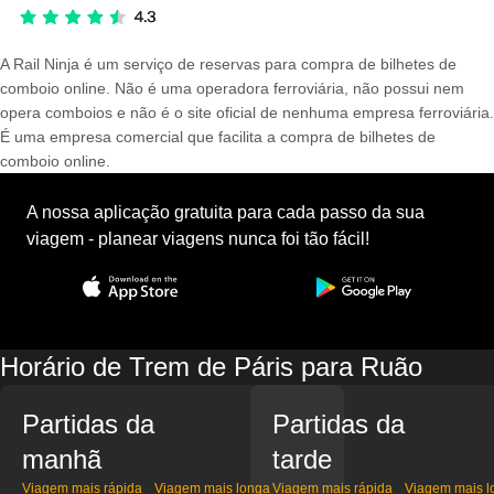
A Rail Ninja é um serviço de reservas para compra de bilhetes de
comboio online. Não é uma operadora ferroviária, não possui nem
opera comboios e não é o site oficial de nenhuma empresa ferroviária.
É uma empresa comercial que facilita a compra de bilhetes de
comboio online.
A nossa aplicação gratuita para cada passo da sua
viagem - planear viagens nunca foi tão fácil!
Horário de Trem de Páris para Ruão
Partidas da
Partidas da
manhã
tarde
Viagem mais rápida
Viagem mais longa
Viagem mais rápida
Viagem mais l