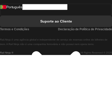
Português
Comboios De Lisboa A Faro
Comboios De Faro A Lisboa
Suporte ao Cliente
Comboios De Lisboa A Coimbra
Termos e Condições
Declaração de Política de Privacidade
Comboios De Coimbra A Lisboa
Rail.Ninja é uma agência global e independente de serviço de reservas online de bilhetes de
Comboios De Lisboa A Braga
trem. A Rail Ninja não é uma companhia ferroviária e não possui nem opera trens.
Rail Ninja ®
All Rights Reserved © 2026
Comboios De Braga A Lisboa
Comboios De Porto A Coimbra
Comboios De Coimbra A Porto
Comboios De Barcelona A Madrid
Comboios De Madrid A Barcelona
Comboios De Barcelona A Valência
Comboios De Valência A Barcelona