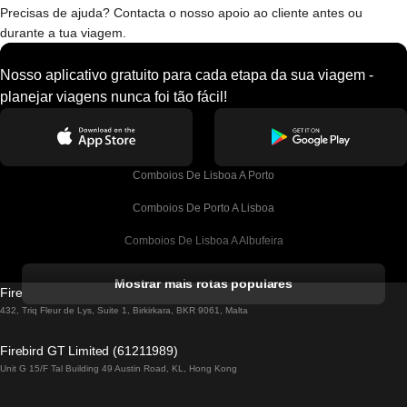
Precisas de ajuda? Contacta o nosso apoio ao cliente antes ou
durante a tua viagem.
Nosso aplicativo gratuito para cada etapa da sua viagem -
planejar viagens nunca foi tão fácil!
Comboios De Lisboa A Porto
Comboios De Porto A Lisboa
Comboios De Lisboa A Albufeira
Comboios De Albufeira A Lisboa
Mostrar mais rotas populares
Firebird GT Limited (OC 1451)
Comboios De Lisboa A Lagos
432, Triq Fleur de Lys, Suite 1, Birkirkara, BKR 9061, Malta
Comboios De Lagos A Lisboa
Firebird GT Limited (61211989)
Unit G 15/F Tal Building 49 Austin Road, KL, Hong Kong
Comboios De Lisboa A Madrid
Comboios De Madrid A Lisboa