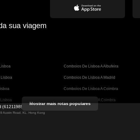
 da sua viagem
Lisboa
Comboios De Lisboa A Albufeira
 Lisboa
Comboios De Lisboa A Madrid
isboa
Comboios De Lisboa A Coimbra
 Lisboa
Comboios De Porto A Coimbra
Mostrar mais rotas populares
ed (61211989)
A Barcelona
Comboios De Barcelona A Valência
 49 Austin Road, KL, Hong Kong
Barcelona
Comboios De Barcelona A Sevilha
astian A Barcelona
Comboios De Barcelona A Málaga