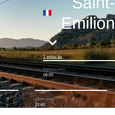
Saint-
Emilion
1 estação
Primeiro trem:
06:05
Último trem:
21:40