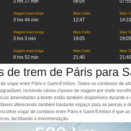
3 hrs 17 min
06:05
07:5
Viagem mais longa
Mais Cedo
Mais T
3 hrs 44 min
12:47
14:1
Viagem mais longa
Mais Cedo
Mais T
3 hrs 3 min
19:05
19:0
Viagem mais longa
Mais Cedo
Mais T
9 hrs 52 min
21:40
21:4
 de trem de Páris para S
viajar entre Páris e Saint-Emilion. Todos os comboios de alta 
gradável, incluindo várias classes de viagem por onde escolh
ásticas amenidades a bordo estão também disponíveis durante a
táveis oferecendo também bastante espaço para as pernas e d
escolher viajar de comboio entre Páris e Saint-Emilion é que a
icos, facilitando a movimentação.