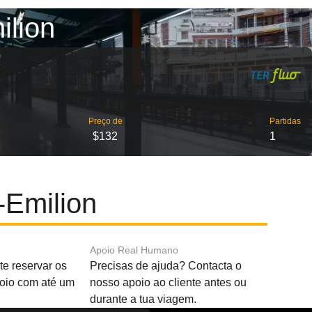
ilion
Preço de
Partidas
$132
1
-Emilion
Apoio Real Humano
e reservar os
Precisas de ajuda? Contacta o
boio com até um
nosso apoio ao cliente antes ou
durante a tua viagem.