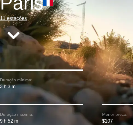
Páris
11 estações
Duração mínima:
3 h 3 m
Duração máxima:
Menor preço:
9 h 52 m
$107