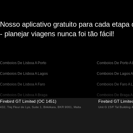
Nosso aplicativo gratuito para cada etapa
- planejar viagens nunca foi tão fácil!
Comboios De Lisboa A Porto
Comboios De Porto A 
Comboios De Lisboa A Lagos
Comboios De Lagos A
Comboios De Lisboa A Faro
Comboios De Faro A L
Comboios De Lisboa A Braga
Comboios De Braga A
Firebird GT Limited (OC 1451)
Firebird GT Limit
Comboios De Barcelona A Madrid
Comboios De Madrid 
432, Triq Fleur de Lys, Suite 1, Birkirkara, BKR 9061, Malta
Unit G 15/F Tal Building
Comboios De Barcelona a Paris
Comboios De Paris A 
Comboios De Barcelona A San Sebastian
Comboios De San Seb