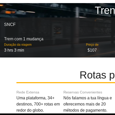
Tren
SNCF
Trem com 1 mudança
Duração da viagem
Preço de
3 hrs 3 min
$107
Rotas p
Rede Extensa
Reservas Convenientes
Uma plataforma, 34+
Nós falamos a tua língua e
destinos, 700+ rotas em
oferecemos mais de 20
redor do globo.
métodos de pagamento.