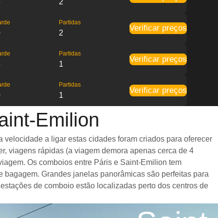
5
2
arde
Partidas
Verificar preços
0
2
arde
Partidas
Verificar preços
5
1
arde
Partidas
Verificar preços
0
1
aint-Emilion
velocidade a ligar estas cidades foram criados para oferecer
er, viagens rápidas (a viagem demora apenas cerca de 4
 viagem. Os comboios entre Páris e Saint-Emilion tem
e bagagem. Grandes janelas panorâmicas são perfeitas para
s estações de comboio estão localizadas perto dos centros de