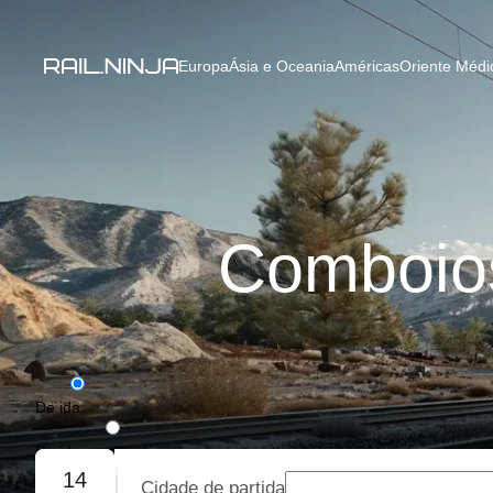
Europa
Ásia e Oceania
Américas
Oriente Médio
Comboios
De ida
De ida e volta
14
Cidade de partida