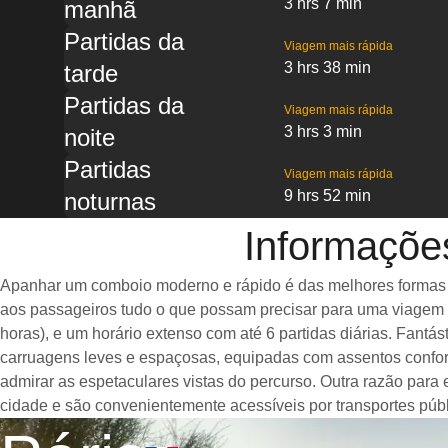
3 hrs 7 min
manhã
Partidas da
Viagem mais rápida
3 hrs 38 min
tarde
Partidas da
Viagem mais rápida
3 hrs 3 min
noite
Partidas
Viagem mais rápida
9 hrs 52 min
noturnas
Informações
Apanhar um comboio moderno e rápido é das melhores formas de 
aos passageiros tudo o que possam precisar para uma viagem a
horas), e um horário extenso com até 6 partidas diárias. Fant
carruagens leves e espaçosas, equipadas com assentos confor
admirar as espetaculares vistas do percurso. Outra razão para 
cidade e são convenientemente acessíveis por transportes públ