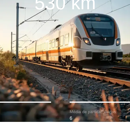
530 km
Média de partidas diárias:
6