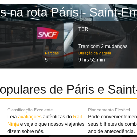
s na rota Páris - Saint-Em
TER
Trem com 2 mudanças
Partidas
Duração da viagem
5
9 hrs 52 min
opulares de Páris e Saint
Classificação Excelente
Planeamento Flexível
Leia
avaliações
autênticas do
Rail
Pode convenientement
Ninja
e veja o que nossos viajantes
seus bilhetes de com
dizem sobre nós.
ano de antecedência.