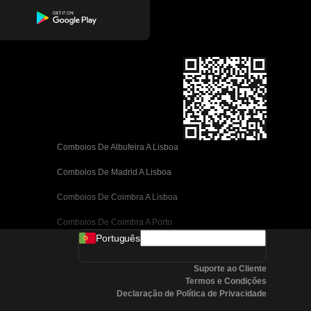
Comboios De Albufeira A Lisboa
Comboios De Madrid A Lisboa
Comboios De Coimbra A Lisboa
Comboios De Coimbra A Porto
Português
Comboios De Valência A Barcelona
Suporte ao Cliente
Comboios De Sevilha A Barcelona
Termos e Condições
Declaração de Política de Privacidade
Comboios De Málaga A Barcelona