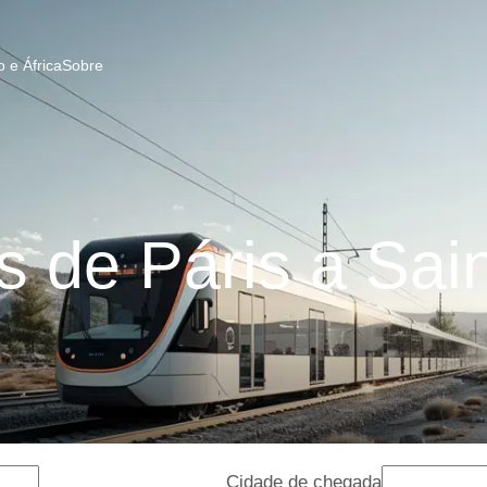
 e África
Sobre
 de Páris a Sain
Cidade de chegada