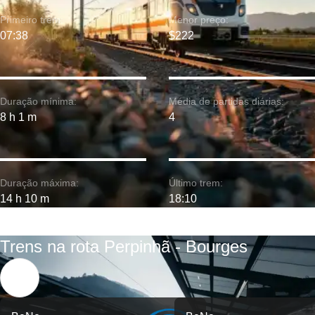
Primeiro trem:
Menor preço:
07:38
$222
Duração mínima:
Média de partidas diárias:
8 h 1 m
4
Duração máxima:
Último trem:
14 h 10 m
18:10
Trens na rota Perpinhã - Bourges