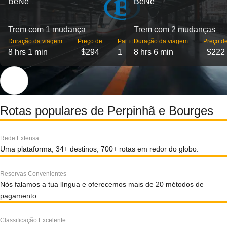
BeNe
BeNe
Trem com 1 mudança
Trem com 2 mudanças
Duração da viagem
Preço de
Partidas
Duração da viagem
Preço d
8 hrs 1 min
$294
1
8 hrs 6 min
$222
Rotas populares de Perpinhã e Bourges
Rede Extensa
Uma plataforma, 34+ destinos, 700+ rotas em redor do globo.
Reservas Convenientes
Nós falamos a tua língua e oferecemos mais de 20 métodos de
pagamento.
Classificação Excelente