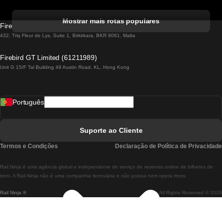
Comboios De Albufeira A Lisboa
Mostrar mais rotas populares
Firebird GT Limited (OC 1451)
Comboios De Lisboa A Lagos
432, Triq Fleur de Lys, Suite 1, Birkirkara, BKR 9061, Malta
Comboios De Lagos A Lisboa
Firebird GT Limited (61211989)
Unit G 15/F Tal Building 49 Austin Road, KL, Hong Kong
Comboios De Lisboa A Madrid
Comboios De Madrid A Lisboa
Português
Comboios De Lisboa A Faro
Comboios De Faro A Lisboa
Suporte ao Cliente
Comboios De Lisboa A Coimbra
Termos e Condições
Declaração de Política de Privacidade
Comboios De Coimbra A Lisboa
Rail.Ninja é uma agência global e independente de serviço de reservas online de bilhetes de
Comboios De Lisboa A Braga
trem. A Rail Ninja não é uma companhia ferroviária e não possui nem opera trens.
Rail Ninja ®
All Rights Reserved © 2026
Comboios De Braga A Lisboa
Comboios De Porto A Coimbra