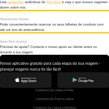
Leia
avaliações
autênticas do
Rail Ninja
e veja o que nossos viajantes
dizem sobre nós.
Planeamento Flexível
Pode convenientemente reservar os seus bilhetes de comboio com
até um ano de antecedência.
Apoio Real Humano
Precisas de ajuda? Contacta o nosso apoio ao cliente antes ou
durante a tua viagem.
Nosso aplicativo gratuito para cada etapa da sua viagem -
planejar viagens nunca foi tão fácil!
Comboios De Lisboa A Porto
Comboios De Porto A Lisboa
Comboios De Lisboa A Albufeira