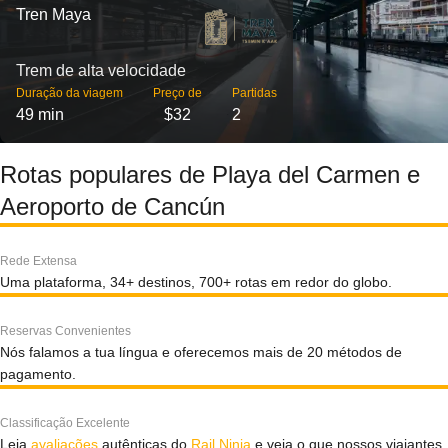
Tren Maya
Trem de alta velocidade
Duração da viagem
Preço de
Partidas
49 min
$32
2
Rotas populares de Playa del Carmen e
Aeroporto de Cancún
Rede Extensa
Uma plataforma, 34+ destinos, 700+ rotas em redor do globo.
Reservas Convenientes
Nós falamos a tua língua e oferecemos mais de 20 métodos de
pagamento.
Classificação Excelente
Leia
avaliações
autênticas do
Rail Ninja
e veja o que nossos viajantes