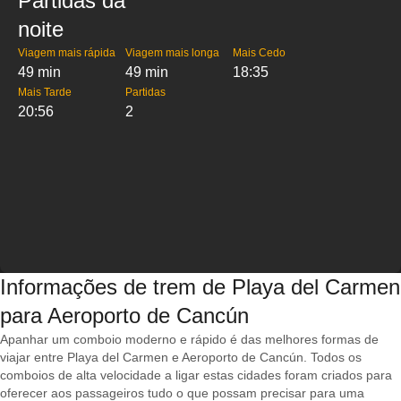
Partidas da
noite
Viagem mais rápida
Viagem mais longa
Mais Cedo
49 min
49 min
18:35
Mais Tarde
Partidas
20:56
2
Informações de trem de Playa del Carmen
para Aeroporto de Cancún
Apanhar um comboio moderno e rápido é das melhores formas de
viajar entre Playa del Carmen e Aeroporto de Cancún. Todos os
comboios de alta velocidade a ligar estas cidades foram criados para
oferecer aos passageiros tudo o que possam precisar para uma