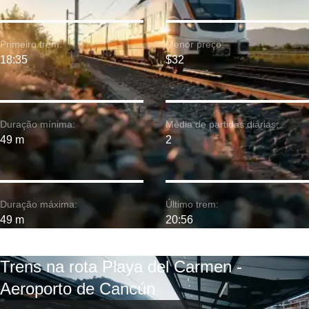
Primeiro trem:
Menor preço:
18:35
$32
Duração mínima:
Média de partidas diárias:
49 m
2
Duração máxima:
Último trem:
49 m
20:56
Trens na rota Playa del Carmen -
Aeroporto de Cancún