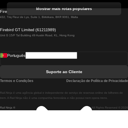
Comboios De Albufeira A Lisboa
Mostrar mais rotas populares
Firebird GT Limited (OC 1451)
Comboios De Lisboa A Lagos
432, Triq Fleur de Lys, Suite 1, Birkirkara, BKR 9061, Malta
Comboios De Lagos A Lisboa
Firebird GT Limited (61211989)
Unit G 15/F Tal Building 49 Austin Road, KL, Hong Kong
Comboios De Lisboa A Madrid
Comboios De Madrid A Lisboa
Português
Comboios De Lisboa A Faro
Comboios De Faro A Lisboa
Suporte ao Cliente
Comboios De Lisboa A Coimbra
Termos e Condições
Declaração de Política de Privacidade
Comboios De Coimbra A Lisboa
Rail.Ninja é uma agência global e independente de serviço de reservas online de bilhetes de
Comboios De Lisboa A Braga
trem. A Rail Ninja não é uma companhia ferroviária e não possui nem opera trens.
Rail Ninja ®
All Rights Reserved © 2026
Comboios De Braga A Lisboa
Comboios De Porto A Coimbra