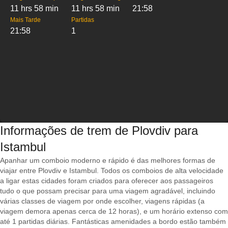
11 hrs 58 min
11 hrs 58 min
21:58
Mais Tarde
Partidas
21:58
1
Informações de trem de Plovdiv para
Istambul
Apanhar um comboio moderno e rápido é das melhores formas de
viajar entre Plovdiv e Istambul. Todos os comboios de alta velocidade
a ligar estas cidades foram criados para oferecer aos passageiros
tudo o que possam precisar para uma viagem agradável, incluindo
várias classes de viagem por onde escolher, viagens rápidas (a
viagem demora apenas cerca de 12 horas), e um horário extenso com
até 1 partidas diárias. Fantásticas amenidades a bordo estão também