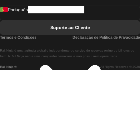
Comboios De Madrid A Lisboa
Português
Comboios De Lisboa A Faro
Comboios De Faro A Lisboa
Suporte ao Cliente
Comboios De Lisboa A Coimbra
Termos e Condições
Declaração de Política de Privacidade
Comboios De Coimbra A Lisboa
Rail.Ninja é uma agência global e independente de serviço de reservas online de bilhetes de
Comboios De Lisboa A Braga
trem. A Rail Ninja não é uma companhia ferroviária e não possui nem opera trens.
Rail Ninja ®
All Rights Reserved © 2026
Comboios De Braga A Lisboa
Comboios De Porto A Coimbra
Comboios De Coimbra A Porto
Comboios De Barcelona A Madrid
Comboios De Madrid A Barcelona
Comboios De Barcelona A Valência
Comboios De Valência A Barcelona