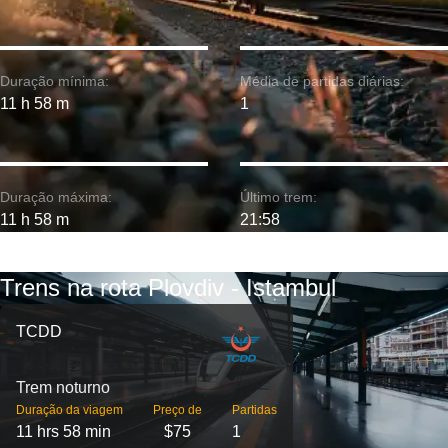
Duração mínima:
Média de partidas diárias:
11 h 58 m
1
Duração máxima:
Último trem:
11 h 58 m
21:58
Trens na rota Plovdiv - Istambul
TCDD
Trem noturno
Duração da viagem
Preço de
Partidas
11 hrs 58 min
$75
1