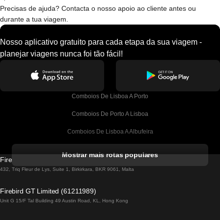
Precisas de ajuda? Contacta o nosso apoio ao cliente antes ou
durante a tua viagem.
Nosso aplicativo gratuito para cada etapa da sua viagem -
planejar viagens nunca foi tão fácil!
Comboios De Lisboa A Porto
Comboios De Porto A Lisboa
Comboios De Lisboa A Albufeira
Comboios De Albufeira A Lisboa
Mostrar mais rotas populares
Firebird GT Limited (OC 1451)
Comboios De Lisboa A Lagos
432, Triq Fleur de Lys, Suite 1, Birkirkara, BKR 9061, Malta
Comboios De Lagos A Lisboa
Firebird GT Limited (61211989)
Unit G 15/F Tal Building 49 Austin Road, KL, Hong Kong
Comboios De Lisboa A Madrid