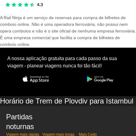
A Rail Ninja é um serviço de reservas para compra de bilhetes de
comboio online. Não é uma operadora ferroviária, não possui nem
opera comboios e não é o site oficial de nenhuma empresa ferroviária.
É uma empresa comercial que facilita a compra de bilhetes de
comboio online.
A nossa aplicação gratuita para cada passo da sua
viagem - planear viagens nunca foi tão fácil!
Horário de Trem de Plovdiv para Istambul
Partidas
noturnas
Viagem mais rápida
Viagem mais longa
Mais Cedo