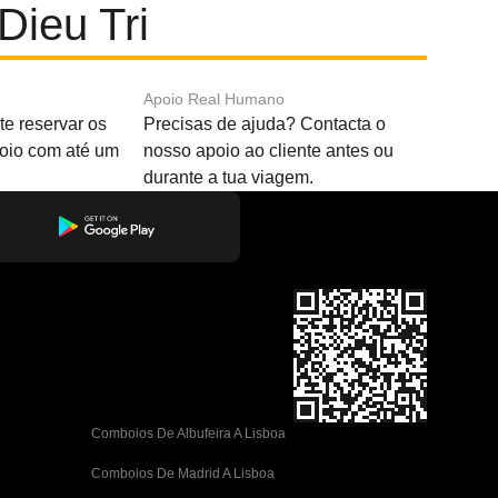
Dieu Tri
Apoio Real Humano
e reservar os
Precisas de ajuda? Contacta o
boio com até um
nosso apoio ao cliente antes ou
durante a tua viagem.
Comboios De Albufeira A Lisboa
Comboios De Madrid A Lisboa