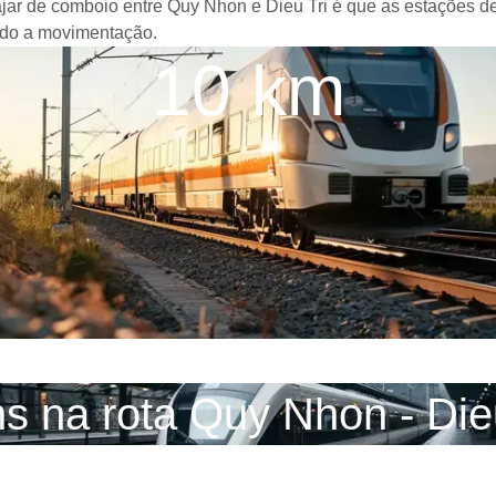
iajar de comboio entre Quy Nhon e Dieu Tri é que as estações d
ando a movimentação.
10 km
s na rota Quy Nhon - Die