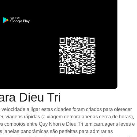
ra Dieu Tri
elocidade a ligar estas cidades foram criados para oferecer
er, viagens rápidas (a viagem demora apenas cerca de horas),
Os comboios entre Quy Nhon e Dieu Tri tem carruagens leves e
janelas panorâmicas são perfeitas para admirar as