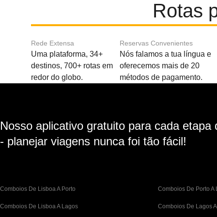
Rotas p
Rede Extensa
Reservas Convenientes
Uma plataforma, 34+
Nós falamos a tua língua e
destinos, 700+ rotas em
oferecemos mais de 20
redor do globo.
métodos de pagamento.
Nosso aplicativo gratuito para cada etapa
- planejar viagens nunca foi tão fácil!
Comboios De Lisboa A Porto
Comboios De Porto A 
Comboios De Lisboa A Lagos
Comboios De Lagos A