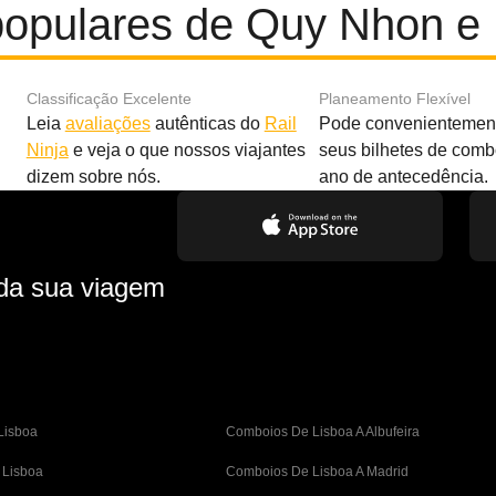
opulares de Quy Nhon e 
Classificação Excelente
Planeamento Flexível
Leia
avaliações
autênticas do
Rail
Pode convenientement
Ninja
e veja o que nossos viajantes
seus bilhetes de com
dizem sobre nós.
ano de antecedência.
 da sua viagem
Lisboa
Comboios De Lisboa A Albufeira
 Lisboa
Comboios De Lisboa A Madrid