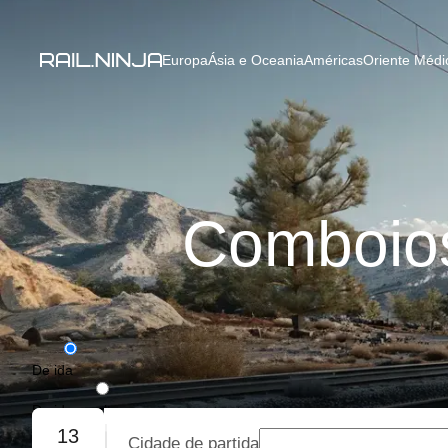
Europa
Ásia e Oceania
Américas
Oriente Médio
Comboios
De ida
De ida e volta
13
Cidade de partida