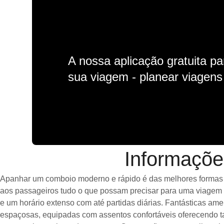
A nossa aplicação gratuita p
sua viagem - planear viagens n
Informaçõe
Apanhar um comboio moderno e rápido é das melhores formas de 
aos passageiros tudo o que possam precisar para uma viagem a
e um horário extenso com até partidas diárias. Fantásticas a
espaçosas, equipadas com assentos confortáveis oferecendo t