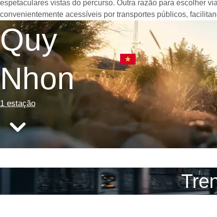
espetaculares vistas do percurso. Outra razão para escolher v
convenientemente acessíveis por transportes públicos, facilit
Quy
Nhon
1 estação
Tren