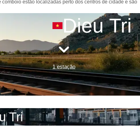
e comboio estão localizadas perto dos centros de cidade e são
Dieu Tri
1 estação
u Tri