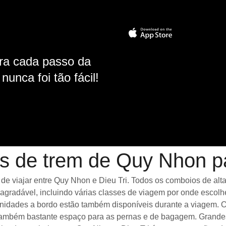
ara cada passo da
unca foi tão fácil!
s de trem de Quy Nhon pa
viajar entre Quy Nhon e Dieu Tri. Todos os comboios de alta v
gradável, incluindo várias classes de viagem por onde escolh
menidades a bordo estão também disponíveis durante a viagem. 
ambém bastante espaço para as pernas e de bagagem. Grandes 