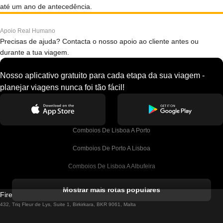
até um ano de antecedência.
Apoio Real Humano
Precisas de ajuda? Contacta o nosso apoio ao cliente antes ou
durante a tua viagem.
Nosso aplicativo gratuito para cada etapa da sua viagem -
planejar viagens nunca foi tão fácil!
Comboios De Lisboa A Porto
Comboios De Porto A Lisboa
Comboios De Lisboa A Albufeira
Comboios De Albufeira A Lisboa
Mostrar mais rotas populares
Firebird GT Limited (OC 1451)
Comboios De Lisboa A Lagos
432, Triq Fleur de Lys, Suite 1, Birkirkara, BKR 9061, Malta
Comboios De Lagos A Lisboa