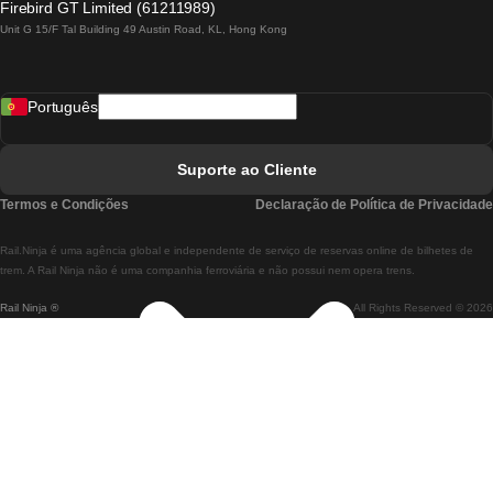
Firebird GT Limited (61211989)
Unit G 15/F Tal Building 49 Austin Road, KL, Hong Kong
Comboios De Lisboa A Madrid
Comboios De Madrid A Lisboa
Português
Comboios De Lisboa A Faro
Comboios De Faro A Lisboa
Suporte ao Cliente
Comboios De Lisboa A Coimbra
Termos e Condições
Declaração de Política de Privacidade
Comboios De Coimbra A Lisboa
Rail.Ninja é uma agência global e independente de serviço de reservas online de bilhetes de
Comboios De Lisboa A Braga
trem. A Rail Ninja não é uma companhia ferroviária e não possui nem opera trens.
Rail Ninja ®
All Rights Reserved © 2026
Comboios De Braga A Lisboa
Comboios De Porto A Coimbra
Comboios De Coimbra A Porto
Comboios De Barcelona A Madrid
Comboios De Madrid A Barcelona