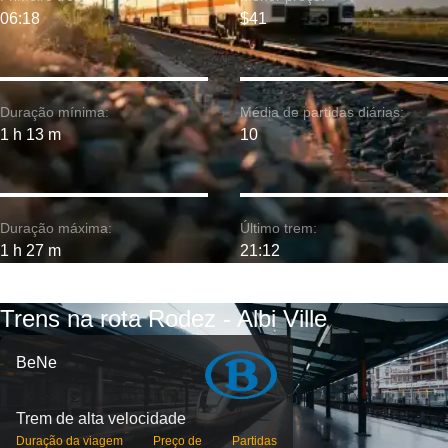
06:18
$41
Duração mínima:
Média de partidas diárias:
1 h 13 m
10
Duração máxima:
Último trem:
1 h 27 m
21:12
Trens na rota Rodez - Albi Ville
BeNe
Trem de alta velocidade
Duração da viagem
Preço de
Partidas