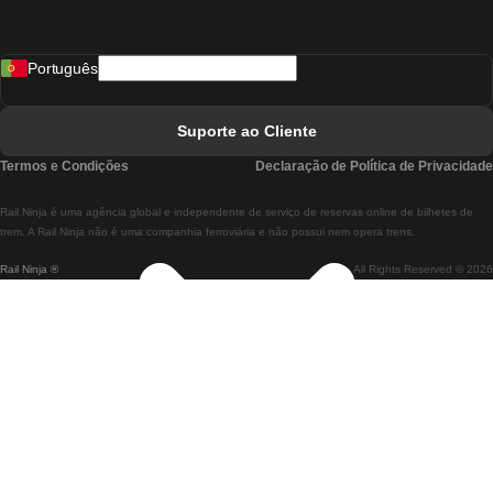
Comboios De Madrid A Lisboa
Português
Comboios De Lisboa A Faro
Comboios De Faro A Lisboa
Suporte ao Cliente
Comboios De Lisboa A Coimbra
Termos e Condições
Declaração de Política de Privacidade
Comboios De Coimbra A Lisboa
Rail.Ninja é uma agência global e independente de serviço de reservas online de bilhetes de
Comboios De Lisboa A Braga
trem. A Rail Ninja não é uma companhia ferroviária e não possui nem opera trens.
Rail Ninja ®
All Rights Reserved © 2026
Comboios De Braga A Lisboa
Comboios De Porto A Coimbra
Comboios De Coimbra A Porto
Comboios De Barcelona A Madrid
Comboios De Madrid A Barcelona
Comboios De Barcelona A Valência