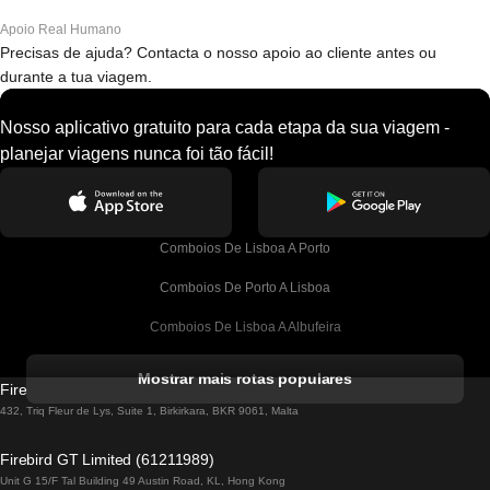
Apoio Real Humano
Precisas de ajuda? Contacta o nosso apoio ao cliente antes ou
durante a tua viagem.
Nosso aplicativo gratuito para cada etapa da sua viagem -
planejar viagens nunca foi tão fácil!
Comboios De Lisboa A Porto
Comboios De Porto A Lisboa
Comboios De Lisboa A Albufeira
Comboios De Albufeira A Lisboa
Mostrar mais rotas populares
Firebird GT Limited (OC 1451)
Comboios De Lisboa A Lagos
432, Triq Fleur de Lys, Suite 1, Birkirkara, BKR 9061, Malta
Comboios De Lagos A Lisboa
Firebird GT Limited (61211989)
Unit G 15/F Tal Building 49 Austin Road, KL, Hong Kong
Comboios De Lisboa A Madrid