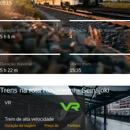
05:15
$76
Duração mínima:
Média de partidas diárias:
5 h 6 m
4
Duração máxima:
Último trem:
5 h 22 m
15:35
Trens na rota Rovaniemi - Seinäjoki
VR
Trem de alta velocidade
Duração da viagem
Preço de
Partidas