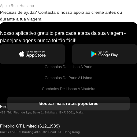
Apoio Real Humano
Precisas de ajuda? Contacta o nosso apoio ao cliente antes ou
durante a tua viagem.
Nosso aplicativo gratuito para cada etapa da sua viagem -
planejar viagens nunca foi tão fácil!
Comboios De Lisboa A Porto
Comboios De Porto A Lisboa
Comboios De Lisboa A Albufeira
Comboios De Albufeira A Lisboa
Mostrar mais rotas populares
Firebird GT Limited (OC 1451)
Comboios De Lisboa A Lagos
432, Triq Fleur de Lys, Suite 1, Birkirkara, BKR 9061, Malta
Comboios De Lagos A Lisboa
Firebird GT Limited (61211989)
Unit G 15/F Tal Building 49 Austin Road, KL, Hong Kong
Comboios De Lisboa A Madrid