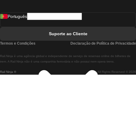
Comboios De Madrid A Lisboa
Português
Comboios De Lisboa A Faro
Comboios De Faro A Lisboa
Suporte ao Cliente
Comboios De Lisboa A Coimbra
Termos e Condições
Declaração de Política de Privacidade
Comboios De Coimbra A Lisboa
Rail.Ninja é uma agência global e independente de serviço de reservas online de bilhetes de
Comboios De Lisboa A Braga
trem. A Rail Ninja não é uma companhia ferroviária e não possui nem opera trens.
Rail Ninja ®
All Rights Reserved © 2026
Comboios De Braga A Lisboa
Comboios De Porto A Coimbra
Comboios De Coimbra A Porto
Comboios De Barcelona A Madrid
Comboios De Madrid A Barcelona
Comboios De Barcelona A Valência