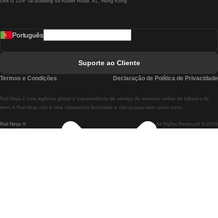
Unit G 15/F Tal Building 49 Austin Road, KL, Hong Kong
Comboios De Lisboa A Madrid
Comboios De Madrid A Lisboa
Português
Comboios De Lisboa A Faro
Comboios De Faro A Lisboa
Suporte ao Cliente
Comboios De Lisboa A Coimbra
Termos e Condições
Declaração de Política de Privacidade
Comboios De Coimbra A Lisboa
Rail.Ninja é uma agência global e independente de serviço de reservas online de bilhetes de
Comboios De Lisboa A Braga
trem. A Rail Ninja não é uma companhia ferroviária e não possui nem opera trens.
Rail Ninja ®
All Rights Reserved © 2026
Comboios De Braga A Lisboa
Comboios De Porto A Coimbra
Comboios De Coimbra A Porto
Comboios De Barcelona A Madrid
Comboios De Madrid A Barcelona
Comboios De Barcelona A Valência