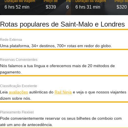
Duração da viagem
Preço de
Partidas
Duração da viagem
Preço d
6 hrs 52 min
$339
6
6 hrs 31 min
$320
Rotas populares de Saint-Malo e Londres
Rede Extensa
Uma plataforma, 34+ destinos, 700+ rotas em redor do globo.
Reservas Convenientes
Nós falamos a tua língua e oferecemos mais de 20 métodos de
pagamento.
Classificação Excelente
Leia
avaliações
autênticas do
Rail Ninja
e veja o que nossos viajantes
dizem sobre nós.
Planeamento Flexível
Pode convenientemente reservar os seus bilhetes de comboio com
até um ano de antecedência.