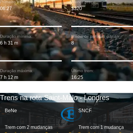
Primeiro trem:
Menor preço:
06:27
$320
Duração mínima:
Média de partidas diárias:
6 h 31 m
8
Duração máxima:
Último trem:
7 h 12 m
16:25
Trens na rota Saint-Malo - Londres
BeNe
SNCF
Trem com 2 mudanças
Trem com 1 mudança