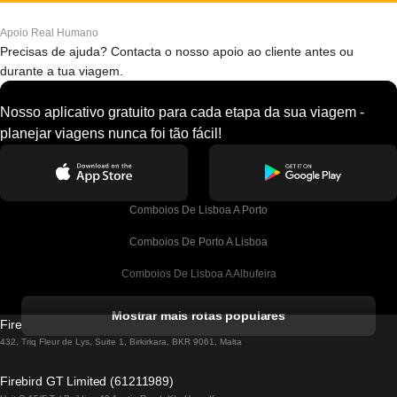
Apoio Real Humano
Precisas de ajuda? Contacta o nosso apoio ao cliente antes ou
durante a tua viagem.
Nosso aplicativo gratuito para cada etapa da sua viagem -
planejar viagens nunca foi tão fácil!
Comboios De Lisboa A Porto
Comboios De Porto A Lisboa
Comboios De Lisboa A Albufeira
Comboios De Albufeira A Lisboa
Mostrar mais rotas populares
Firebird GT Limited (OC 1451)
Comboios De Lisboa A Lagos
432, Triq Fleur de Lys, Suite 1, Birkirkara, BKR 9061, Malta
Comboios De Lagos A Lisboa
Firebird GT Limited (61211989)