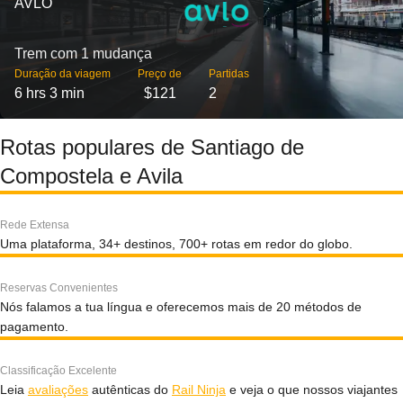
AVLO
Trem com 1 mudança
Duração da viagem
Preço de
Partidas
6 hrs 3 min
$121
2
Rotas populares de Santiago de
Compostela e Avila
Rede Extensa
Uma plataforma, 34+ destinos, 700+ rotas em redor do globo.
Reservas Convenientes
Nós falamos a tua língua e oferecemos mais de 20 métodos de
pagamento.
Classificação Excelente
Leia
avaliações
autênticas do
Rail Ninja
e veja o que nossos viajantes