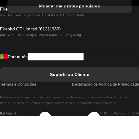
Comboios De Albufeira A Lisboa
Mostrar mais rotas populares
Firebird GT Limited (OC 1451)
Comboios De Lisboa A Lagos
432, Triq Fleur de Lys, Suite 1, Birkirkara, BKR 9061, Malta
Comboios De Lagos A Lisboa
Firebird GT Limited (61211989)
Unit G 15/F Tal Building 49 Austin Road, KL, Hong Kong
Comboios De Lisboa A Madrid
Comboios De Madrid A Lisboa
Português
Comboios De Lisboa A Faro
Comboios De Faro A Lisboa
Suporte ao Cliente
Comboios De Lisboa A Coimbra
Termos e Condições
Declaração de Política de Privacidade
Comboios De Coimbra A Lisboa
Rail.Ninja é uma agência global e independente de serviço de reservas online de bilhetes de
Comboios De Lisboa A Braga
trem. A Rail Ninja não é uma companhia ferroviária e não possui nem opera trens.
Rail Ninja ®
All Rights Reserved © 2026
Comboios De Braga A Lisboa
Comboios De Porto A Coimbra
Comboios De Coimbra A Porto