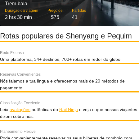
Trem-bala
Duração da viagem
Preço de
Partidas
2 hrs 30 min
$75
41
Rotas populares de Shenyang e Pequim
Rede Extensa
Uma plataforma, 34+ destinos, 700+ rotas em redor do globo.
Reservas Convenientes
Nós falamos a tua língua e oferecemos mais de 20 métodos de
pagamento.
Classificação Excelente
Leia
avaliações
autênticas do
Rail Ninja
e veja o que nossos viajantes
dizem sobre nós.
Planeamento Flexível
Pode convenientemente reservar os seus bilhetes de comboio com