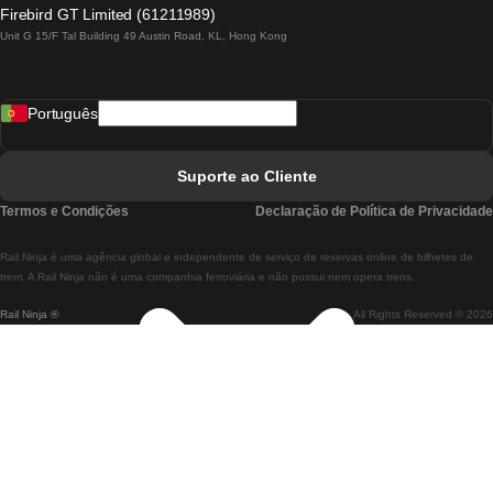
Comboios De Lagos A Lisboa
Firebird GT Limited (61211989)
Unit G 15/F Tal Building 49 Austin Road, KL, Hong Kong
Comboios De Lisboa A Madrid
Comboios De Madrid A Lisboa
Português
Comboios De Lisboa A Faro
Comboios De Faro A Lisboa
Suporte ao Cliente
Comboios De Lisboa A Coimbra
Termos e Condições
Declaração de Política de Privacidade
Comboios De Coimbra A Lisboa
Rail.Ninja é uma agência global e independente de serviço de reservas online de bilhetes de
Comboios De Lisboa A Braga
trem. A Rail Ninja não é uma companhia ferroviária e não possui nem opera trens.
Rail Ninja ®
All Rights Reserved © 2026
Comboios De Braga A Lisboa
Comboios De Porto A Coimbra
Comboios De Coimbra A Porto
Comboios De Barcelona A Madrid
Comboios De Madrid A Barcelona