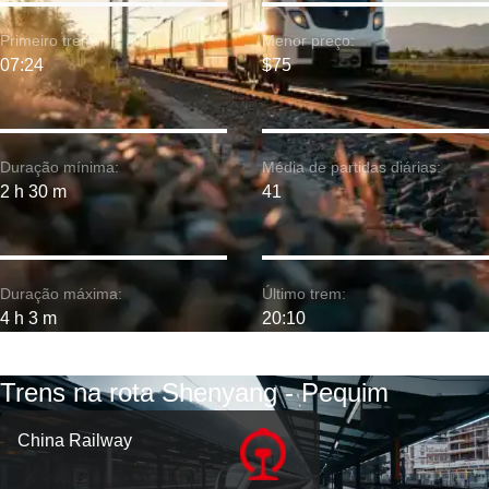
Primeiro trem:
Menor preço:
07:24
$75
Duração mínima:
Média de partidas diárias:
2 h 30 m
41
Duração máxima:
Último trem:
4 h 3 m
20:10
Trens na rota Shenyang - Pequim
China Railway