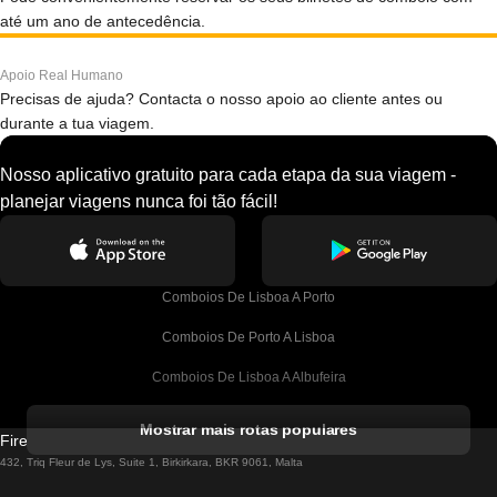
até um ano de antecedência.
Apoio Real Humano
Precisas de ajuda? Contacta o nosso apoio ao cliente antes ou
durante a tua viagem.
Nosso aplicativo gratuito para cada etapa da sua viagem -
planejar viagens nunca foi tão fácil!
Comboios De Lisboa A Porto
Comboios De Porto A Lisboa
Comboios De Lisboa A Albufeira
Comboios De Albufeira A Lisboa
Mostrar mais rotas populares
Firebird GT Limited (OC 1451)
Comboios De Lisboa A Lagos
432, Triq Fleur de Lys, Suite 1, Birkirkara, BKR 9061, Malta