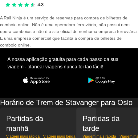
A Rail Ninja é um serviço de reservas para compra de bilhetes de
comboio online. Não é uma operadora ferroviária, não possui nem
opera comboios e não é o site oficial de nenhuma empresa ferroviária.
É uma empresa comercial que facilita a compra de bilhetes de
comboio online.
A nossa aplicação gratuita para cada passo da sua
viagem - planear viagens nunca foi tão fácil!
Horário de Trem de Stavanger para Oslo
Partidas da
Partidas da
manhã
tarde
Viagem mais rápida
Viagem mais longa
Viagem mais rápida
Viagem ma