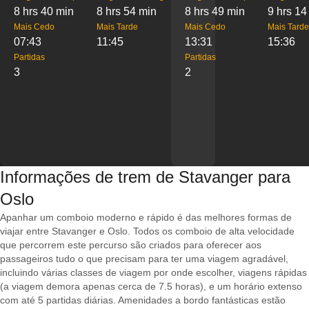
8 hrs 40 min
8 hrs 54 min
8 hrs 49 min
9 hrs 14
Mais Cedo
Mais Tarde
Mais Cedo
Mais Tarde
07:43
11:45
13:31
15:36
Partidas
Partidas
3
2
Informações de trem de Stavanger para
Oslo
Apanhar um comboio moderno e rápido é das melhores formas de
viajar entre Stavanger e Oslo. Todos os comboio de alta velocidade
que percorrem este percurso são criados para oferecer aos
passageiros tudo o que precisam para ter uma viagem agradável,
incluindo várias classes de viagem por onde escolher, viagens rápidas
(a viagem demora apenas cerca de 7.5 horas), e um horário extenso
com até 5 partidas diárias. Amenidades a bordo fantásticas estão