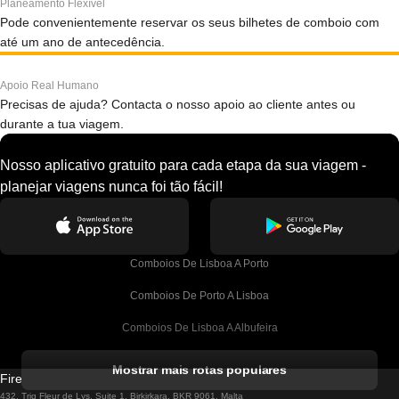
Planeamento Flexível
Pode convenientemente reservar os seus bilhetes de comboio com
até um ano de antecedência.
Apoio Real Humano
Precisas de ajuda? Contacta o nosso apoio ao cliente antes ou
durante a tua viagem.
Nosso aplicativo gratuito para cada etapa da sua viagem -
planejar viagens nunca foi tão fácil!
Comboios De Lisboa A Porto
Comboios De Porto A Lisboa
Comboios De Lisboa A Albufeira
Comboios De Albufeira A Lisboa
Mostrar mais rotas populares
Firebird GT Limited (OC 1451)
Comboios De Lisboa A Lagos
432, Triq Fleur de Lys, Suite 1, Birkirkara, BKR 9061, Malta