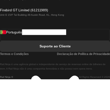
Comboios De Lagos A Lisboa
Firebird GT Limited (61211989)
Unit G 15/F Tal Building 49 Austin Road, KL, Hong Kong
Comboios De Lisboa A Madrid
Comboios De Madrid A Lisboa
Português
Comboios De Lisboa A Faro
Comboios De Faro A Lisboa
Suporte ao Cliente
Comboios De Lisboa A Coimbra
Termos e Condições
Declaração de Política de Privacidade
Comboios De Coimbra A Lisboa
Rail.Ninja é uma agência global e independente de serviço de reservas online de bilhetes de
Comboios De Lisboa A Braga
trem. A Rail Ninja não é uma companhia ferroviária e não possui nem opera trens.
Rail Ninja ®
All Rights Reserved © 2026
Comboios De Braga A Lisboa
Comboios De Porto A Coimbra
Comboios De Coimbra A Porto
Comboios De Barcelona A Madrid