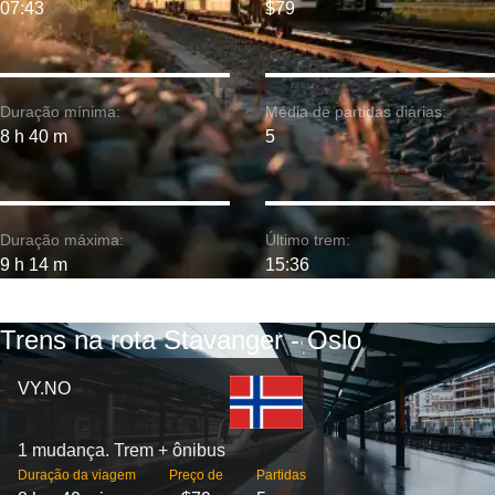
07:43
$79
Duração mínima:
Média de partidas diárias:
8 h 40 m
5
Duração máxima:
Último trem:
9 h 14 m
15:36
Trens na rota Stavanger - Oslo
VY.NO
1 mudança. Trem + ônibus
Duração da viagem
Preço de
Partidas