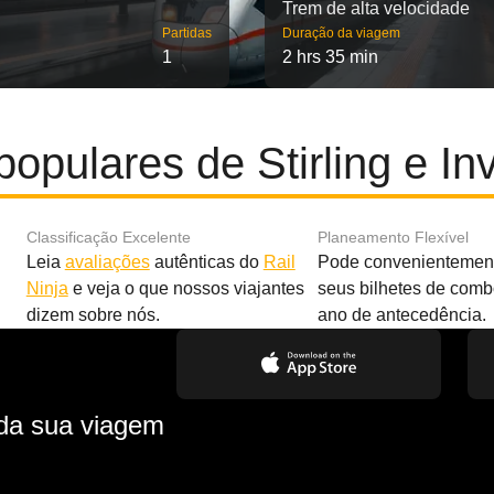
Trem de alta velocidade
Partidas
Duração da viagem
1
2 hrs 35 min
populares de Stirling e In
Classificação Excelente
Planeamento Flexível
Leia
avaliações
autênticas do
Rail
Pode convenientement
Ninja
e veja o que nossos viajantes
seus bilhetes de com
dizem sobre nós.
ano de antecedência.
 da sua viagem