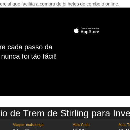
ial que facilita a compra de bilhetes de comboio online.
ara cada passo da
unca foi tão fácil!
io de Trem de Stirling para Inv
Viagem mais longa
Mais Cedo
Mais T