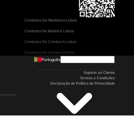
Comboios De Albufeira A Lisboa
Comboios De Madrid A Lisboa
Comboios De Coimbra A Lisboa
Comboios De Coimbra A Porto
Português
Comboios De Valência A Barcelona
Suporte ao Cliente
Comboios De Sevilha A Barcelona
Termos e Condições
Declaração de Política de Privacidade
Comboios De Málaga A Barcelona
a companhia
Comboios De Málaga A Madrid
Comboios De Córdoba A Madrid
Comboios De San Sebastian A Madrid
Comboios De Sevilha A Málaga