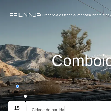
Europa
Ásia e Oceania
Américas
Oriente Médio
Comboios
De ida
De ida e volta
15
Cidade de partida