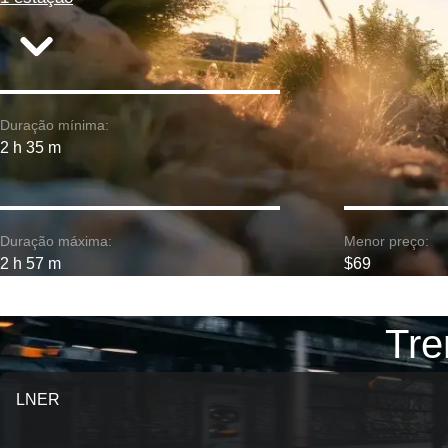
Duração mínima:
2 h 35 m
Duração máxima:
Menor preço:
2 h 57 m
$69
Tre
LNER