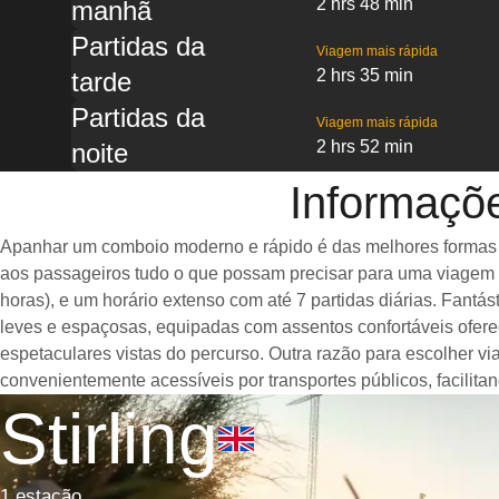
2 hrs 48 min
manhã
Partidas da
Viagem mais rápida
2 hrs 35 min
tarde
Partidas da
Viagem mais rápida
2 hrs 52 min
noite
Informaçõe
Apanhar um comboio moderno e rápido é das melhores formas de 
aos passageiros tudo o que possam precisar para uma viagem a
horas), e um horário extenso com até 7 partidas diárias. Fant
leves e espaçosas, equipadas com assentos confortáveis ofer
espetaculares vistas do percurso. Outra razão para escolher vi
convenientemente acessíveis por transportes públicos, facilit
Stirling
1 estação