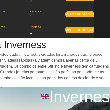
2
arde
Partidas
Verificar preços
2
4
arde
Partidas
Verificar preços
4
1
a Inverness
elocidade a ligar estas cidades foram criados para oferecer
er, viagens rápidas (a viagem demora apenas cerca de 3
viagem. Os comboios entre Stirling e Inverness tem carruagens
Grandes janelas panorâmicas são perfeitas para admirar as
 comboio estão localizadas perto dos centros de cidade e são
Invernes