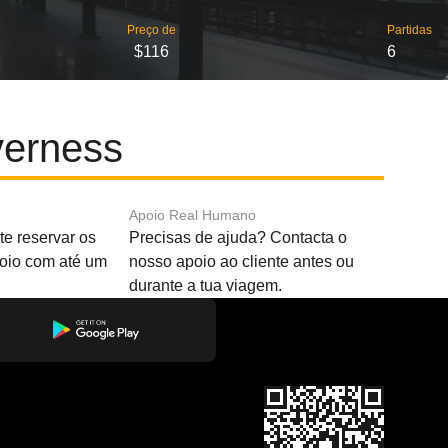
Preço de
Partidas
$116
6
verness
Apoio Real Humano
e reservar os
Precisas de ajuda? Contacta o
boio com até um
nosso apoio ao cliente antes ou
durante a tua viagem.