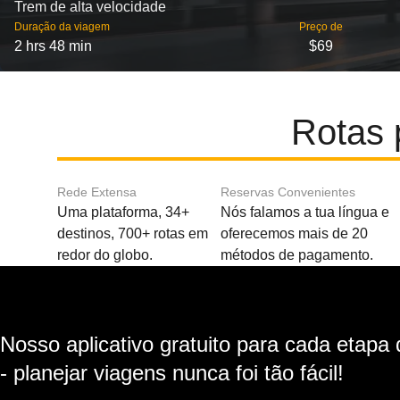
Trem de alta velocidade
Duração da viagem
Preço de
2 hrs 48 min
$69
Rotas 
Rede Extensa
Reservas Convenientes
Uma plataforma, 34+
Nós falamos a tua língua e
destinos, 700+ rotas em
oferecemos mais de 20
redor do globo.
métodos de pagamento.
Nosso aplicativo gratuito para cada etapa
- planejar viagens nunca foi tão fácil!