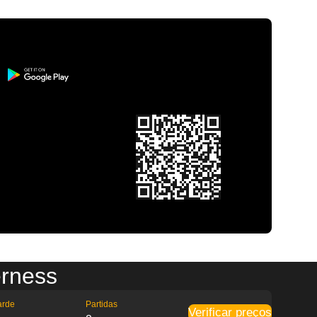
erness
arde
Partidas
Verificar preços