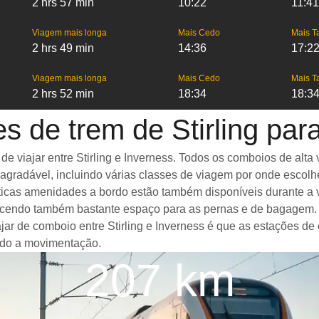
2 hrs 57 min
10:22
11:41
Viagem mais longa
Mais Cedo
Mais T
2 hrs 49 min
14:36
17:2
Viagem mais longa
Mais Cedo
Mais T
2 hrs 52 min
18:34
18:3
s de trem de Stirling par
viajar entre Stirling e Inverness. Todos os comboios de alta v
gradável, incluindo várias classes de viagem por onde escolh
ásticas amenidades a bordo estão também disponíveis durante a 
ecendo também bastante espaço para as pernas e de bagagem. 
ajar de comboio entre Stirling e Inverness é que as estações de
ando a movimentação.
207 km