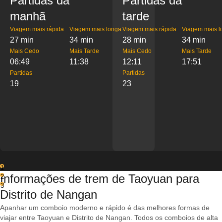
Partidas da
Partidas da
manhã
tarde
Viagem mais rápida
Viagem mais longa
Viagem mais rápida
Viagem mais l
27 min
34 min
28 min
34 min
Mais Cedo
Mais Tarde
Mais Cedo
Mais Tarde
06:49
11:38
12:11
17:51
Partidas
Partidas
19
23
1
Informações de trem de Taoyuan para
2
3
Distrito de Nangan
Apanhar um comboio moderno e rápido é das melhores formas de
viajar entre Taoyuan e Distrito de Nangan. Todos os comboios de alta