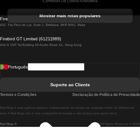
Comboios De Lisboa A Albufeira
Comboios De Albufeira A Lisboa
Mostrar mais rotas populares
Firebird GT Limited (OC 1451)
Comboios De Lisboa A Lagos
432, Triq Fleur de Lys, Suite 1, Birkirkara, BKR 9061, Malta
Comboios De Lagos A Lisboa
Firebird GT Limited (61211989)
Unit G 15/F Tal Building 49 Austin Road, KL, Hong Kong
Comboios De Lisboa A Madrid
Comboios De Madrid A Lisboa
Português
Comboios De Lisboa A Faro
Comboios De Faro A Lisboa
Suporte ao Cliente
Comboios De Lisboa A Coimbra
Termos e Condições
Declaração de Política de Privacidade
Comboios De Coimbra A Lisboa
Rail.Ninja é uma agência global e independente de serviço de reservas online de bilhetes de
Comboios De Lisboa A Braga
trem. A Rail Ninja não é uma companhia ferroviária e não possui nem opera trens.
Rail Ninja ®
All Rights Reserved © 2026
Comboios De Braga A Lisboa
Comboios De Porto A Coimbra