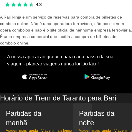
A Rail Ninja é um serviço de reservas para compra de bilhetes de
comboio online. Não é uma operadora ferroviária, não possui nem
opera comboios e não é o site oficial de nenhuma empresa ferroviária.
É uma empresa comercial que facilita a compra de bilhetes de
comboio online.
A nossa aplicação gratuita para cada passo da sua
viagem - planear viagens nunca foi tão fácil!
Horário de Trem de Taranto para Bari
Partidas da
Partidas da
manhã
noite
Viagem mais rápida
Viagem mais longa
Viagem mais rápida
Viagem ma