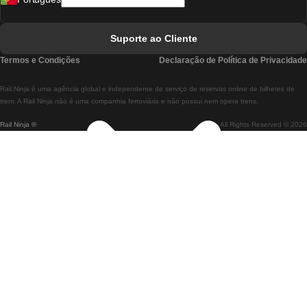
Comboios De Lisboa A Faro
Comboios De Faro A Lisboa
Suporte ao Cliente
Comboios De Lisboa A Coimbra
Termos e Condições
Declaração de Política de Privacidade
Comboios De Coimbra A Lisboa
Rail.Ninja é uma agência global e independente de serviço de reservas online de bilhetes de
Comboios De Lisboa A Braga
trem. A Rail Ninja não é uma companhia ferroviária e não possui nem opera trens.
Rail Ninja ®
All Rights Reserved © 2026
Comboios De Braga A Lisboa
Comboios De Porto A Coimbra
Comboios De Coimbra A Porto
Comboios De Barcelona A Madrid
Comboios De Madrid A Barcelona
Comboios De Barcelona A Valência
Comboios De Valência A Barcelona
Comboios De Barcelona a Paris