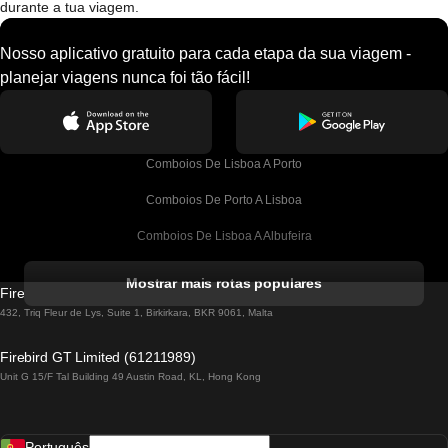
durante a tua viagem.
Nosso aplicativo gratuito para cada etapa da sua viagem -
planejar viagens nunca foi tão fácil!
Comboios De Lisboa A Porto
Comboios De Porto A Lisboa
Comboios De Lisboa A Albufeira
Comboios De Albufeira A Lisboa
Mostrar mais rotas populares
Firebird GT Limited (OC 1451)
Comboios De Lisboa A Lagos
432, Triq Fleur de Lys, Suite 1, Birkirkara, BKR 9061, Malta
Comboios De Lagos A Lisboa
Firebird GT Limited (61211989)
Unit G 15/F Tal Building 49 Austin Road, KL, Hong Kong
Comboios De Lisboa A Madrid
Comboios De Madrid A Lisboa
Português