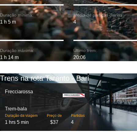
Duração mínima:
Média de partidas diárias:
1 h 5 m
4
Duração máxima:
Último trem:
1 h 14 m
20:06
Trens na rota Taranto - Bari
Frecciarossa
Trem-bala
Duração da viagem
Preço de
Partidas
1 hrs 5 min
$37
4