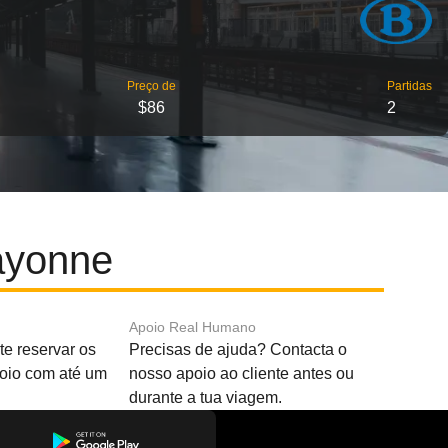
Preço de
Partidas
$86
2
ayonne
Apoio Real Humano
e reservar os
Precisas de ajuda? Contacta o
boio com até um
nosso apoio ao cliente antes ou
durante a tua viagem.