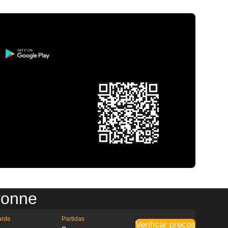
yonne
arde
Partidas
Verificar preços