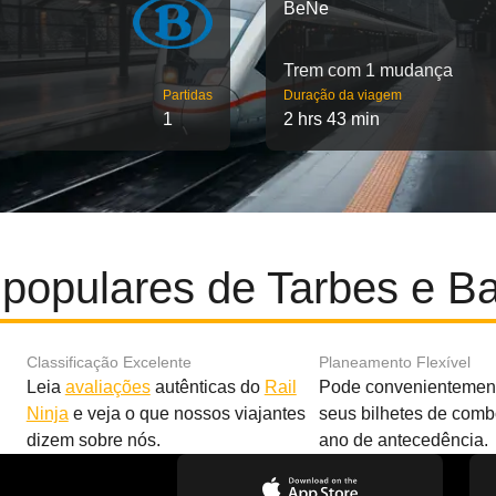
BeNe
Trem com 1 mudança
Partidas
Duração da viagem
1
2 hrs 43 min
 populares de Tarbes e B
Classificação Excelente
Planeamento Flexível
Leia
avaliações
autênticas do
Rail
Pode convenientement
Ninja
e veja o que nossos viajantes
seus bilhetes de com
dizem sobre nós.
ano de antecedência.