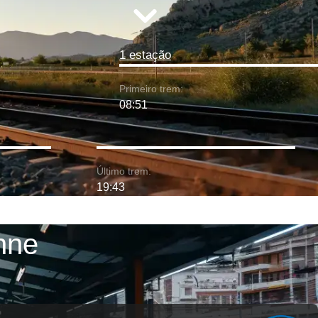
1 estação
Primeiro trem:
08:51
Último trem:
19:43
nne