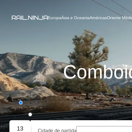
Europa
Ásia e Oceania
Américas
Oriente Médio
Comboio
De ida
De ida e volta
13
Cidade de partida