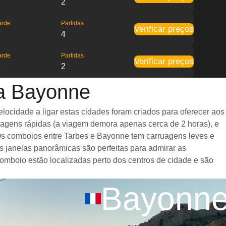
2
arde
Partidas
Verificar preços
7
4
arde
Partidas
Verificar preços
3
2
ra Bayonne
ocidade a ligar estas cidades foram criados para oferecer aos
iagens rápidas (a viagem demora apenas cerca de 2 horas), e
 Os comboios entre Tarbes e Bayonne tem carruagens leves e
janelas panorâmicas são perfeitas para admirar as
comboio estão localizadas perto dos centros de cidade e são
Bayonn