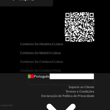
Comboios De Albufeira A Lisboa
Comboios De Madrid A Lisboa
Comboios De Coimbra A Lisboa
Comboios De Coimbra A Porto
Português
Comboios De Valência A Barcelona
Suporte ao Cliente
Comboios De Sevilha A Barcelona
Termos e Condições
Declaração de Política de Privacidade
Comboios De Málaga A Barcelona
a companhia
Comboios De Málaga A Madrid