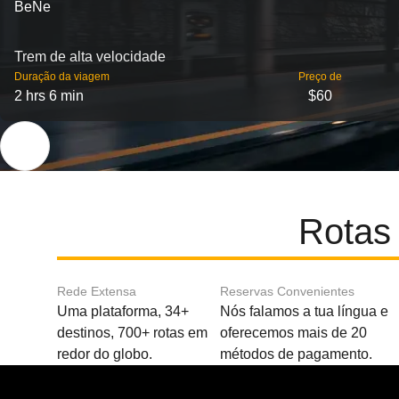
BeNe
Trem de alta velocidade
Duração da viagem
Preço de
2 hrs 6 min
$60
Rotas
Rede Extensa
Reservas Convenientes
Uma plataforma, 34+
Nós falamos a tua língua e
destinos, 700+ rotas em
oferecemos mais de 20
redor do globo.
métodos de pagamento.