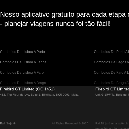
Nosso aplicativo gratuito para cada etapa
- planejar viagens nunca foi tão fácil!
Comboios De Lisboa A Porto
Comboios De Porto A 
Comboios De Lisboa A Lagos
Comboios De Lagos A
Comboios De Lisboa A Faro
Comboios De Faro A L
Comboios De Lisboa A Braga
Comboios De Braga A
Firebird GT Limited (OC 1451)
Firebird GT Limit
Comboios De Barcelona A Madrid
Comboios De Madrid 
432, Triq Fleur de Lys, Suite 1, Birkirkara, BKR 9061, Malta
Unit G 15/F Tal Building
Comboios De Barcelona a Paris
Comboios De Paris A 
Comboios De Barcelona A San Sebastian
Comboios De San Seb
Rail Ninja ®
All Rights Reserved © 2026
Rail.Ninja é uma agência
Comboios De Madrid A Sevilha
Comboios De Sevilha 
ferroviária e não possui 