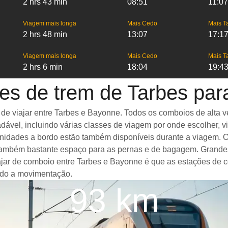
2 hrs 43 min
08:51
11:07
Viagem mais longa
Mais Cedo
Mais T
2 hrs 48 min
13:07
17:1
Viagem mais longa
Mais Cedo
Mais T
2 hrs 6 min
18:04
19:4
es de trem de Tarbes pa
 viajar entre Tarbes e Bayonne. Todos os comboios de alta vel
ável, incluindo várias classes de viagem por onde escolher, v
menidades a bordo estão também disponíveis durante a viagem.
ambém bastante espaço para as pernas e de bagagem. Grandes 
iajar de comboio entre Tarbes e Bayonne é que as estações de 
ando a movimentação.
93 km