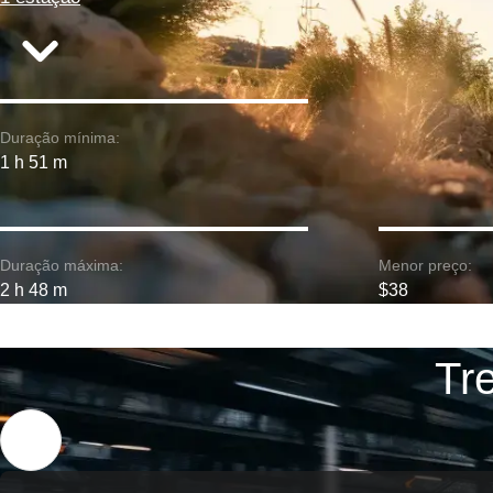
Duração mínima:
1 h 51 m
Duração máxima:
Menor preço:
2 h 48 m
$38
Tr