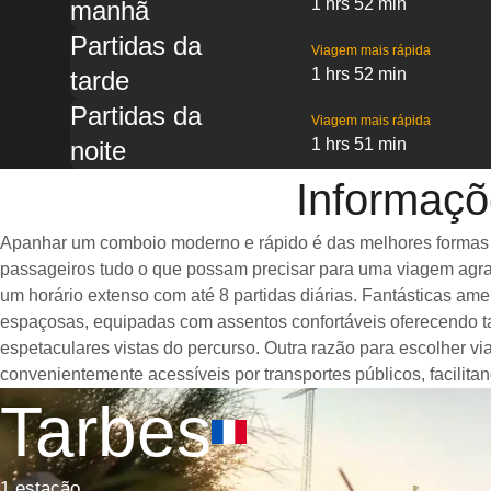
1 hrs 52 min
manhã
Partidas da
Viagem mais rápida
1 hrs 52 min
tarde
Partidas da
Viagem mais rápida
1 hrs 51 min
noite
Informaçõ
Apanhar um comboio moderno e rápido é das melhores formas de
passageiros tudo o que possam precisar para uma viagem agrad
um horário extenso com até 8 partidas diárias. Fantásticas a
espaçosas, equipadas com assentos confortáveis oferecendo t
espetaculares vistas do percurso. Outra razão para escolher v
convenientemente acessíveis por transportes públicos, facilit
Tarbes
1 estação