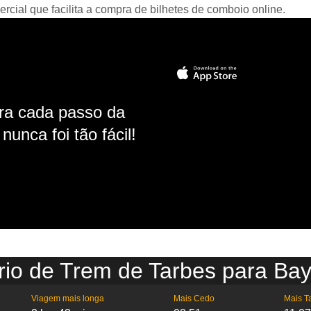
ial que facilita a compra de bilhetes de comboio online.
ara cada passo da
unca foi tão fácil!
rio de Trem de Tarbes para Ba
Viagem mais longa
Mais Cedo
Mais T