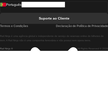
Português
Comboios De Lisboa A Faro
Comboios De Faro A Lisboa
Suporte ao Cliente
Comboios De Lisboa A Coimbra
Termos e Condições
Declaração de Política de Privacidade
Comboios De Coimbra A Lisboa
Rail.Ninja é uma agência global e independente de serviço de reservas online de bilhetes de
Comboios De Lisboa A Braga
trem. A Rail Ninja não é uma companhia ferroviária e não possui nem opera trens.
Rail Ninja ®
All Rights Reserved © 2026
Comboios De Braga A Lisboa
Comboios De Porto A Coimbra
Comboios De Coimbra A Porto
Comboios De Barcelona A Madrid
Comboios De Madrid A Barcelona
Comboios De Barcelona A Valência
Comboios De Valência A Barcelona