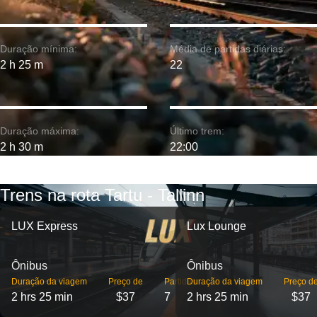
Duração mínima:
Média de partidas diárias:
2 h 25 m
22
Duração máxima:
Último trem:
2 h 30 m
22:00
Trens na rota Tartu - Tallinn
LUX Express
Lux Lounge
Ônibus
Ônibus
Duração da viagem
Preço de
Partidas
Duração da viagem
Preço d
2 hrs 25 min
$37
7
2 hrs 25 min
$37