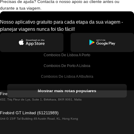
Precisas de ajuda? Contacta o nosso apoio ao cliente antes ou
durante a tua viagem.
Nosso aplicativo gratuito para cada etapa da sua viagem -
planejar viagens nunca foi tão fácil!
Comboios De Lisboa A Porto
Comboios De Porto A Lisboa
Comboios De Lisboa A Albufeira
Comboios De Albufeira A Lisboa
Mostrar mais rotas populares
Firebird GT Limited (OC 1451)
Comboios De Lisboa A Lagos
432, Triq Fleur de Lys, Suite 1, Birkirkara, BKR 9061, Malta
Comboios De Lagos A Lisboa
Firebird GT Limited (61211989)
Unit G 15/F Tal Building 49 Austin Road, KL, Hong Kong
Comboios De Lisboa A Madrid
Comboios De Madrid A Lisboa