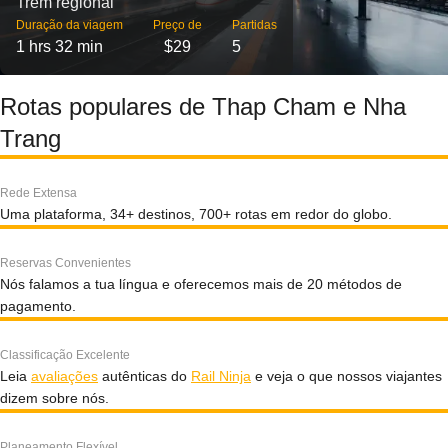
Trem regional
Duração da viagem
Preço de
Partidas
1 hrs 32 min
$29
5
Rotas populares de Thap Cham e Nha
Trang
Rede Extensa
Uma plataforma, 34+ destinos, 700+ rotas em redor do globo.
Reservas Convenientes
Nós falamos a tua língua e oferecemos mais de 20 métodos de
pagamento.
Classificação Excelente
Leia
avaliações
autênticas do
Rail Ninja
e veja o que nossos viajantes
dizem sobre nós.
Planeamento Flexível