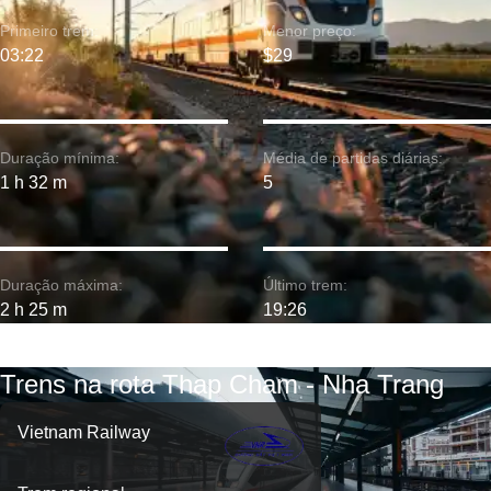
Primeiro trem:
Menor preço:
03:22
$29
Duração mínima:
Média de partidas diárias:
1 h 32 m
5
Duração máxima:
Último trem:
2 h 25 m
19:26
Trens na rota Thap Cham - Nha Trang
Vietnam Railway