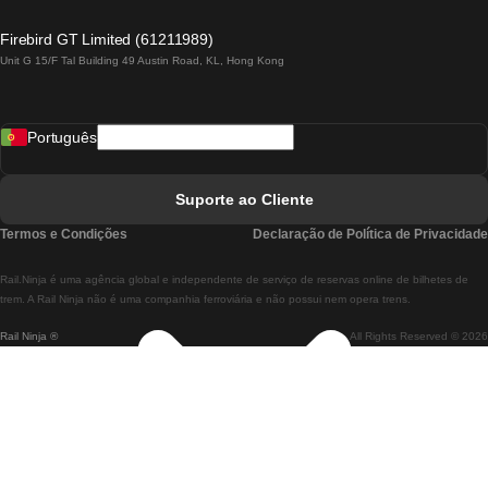
Comboios De Lagos A Lisboa
Firebird GT Limited (61211989)
Unit G 15/F Tal Building 49 Austin Road, KL, Hong Kong
Comboios De Lisboa A Madrid
Comboios De Madrid A Lisboa
Português
Comboios De Lisboa A Faro
Comboios De Faro A Lisboa
Suporte ao Cliente
Comboios De Lisboa A Coimbra
Termos e Condições
Declaração de Política de Privacidade
Comboios De Coimbra A Lisboa
Rail.Ninja é uma agência global e independente de serviço de reservas online de bilhetes de
Comboios De Lisboa A Braga
trem. A Rail Ninja não é uma companhia ferroviária e não possui nem opera trens.
Rail Ninja ®
All Rights Reserved © 2026
Comboios De Braga A Lisboa
Comboios De Porto A Coimbra
Comboios De Coimbra A Porto
Comboios De Barcelona A Madrid