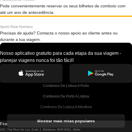
Pode convenientemente reservar os seus bilhetes de comboio com
até um ano de antecedência.
Apoio Real Humano
Precisas de ajuda? Contacta o nosso apoio ao cliente antes ou
durante a tua viagem.
Nosso aplicativo gratuito para cada etapa da sua viagem -
planejar viagens nunca foi tão fácil!
Comboios De Lisboa A Porto
Comboios De Porto A Lisboa
Comboios De Lisboa A Albufeira
Comboios De Albufeira A Lisboa
Mostrar mais rotas populares
Firebird GT Limited (OC 1451)
Comboios De Lisboa A Lagos
432, Triq Fleur de Lys, Suite 1, Birkirkara, BKR 9061, Malta