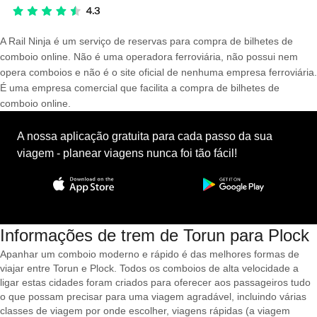
A Rail Ninja é um serviço de reservas para compra de bilhetes de
comboio online. Não é uma operadora ferroviária, não possui nem
opera comboios e não é o site oficial de nenhuma empresa ferroviária.
É uma empresa comercial que facilita a compra de bilhetes de
comboio online.
A nossa aplicação gratuita para cada passo da sua
viagem - planear viagens nunca foi tão fácil!
Informações de trem de Torun para Plock
Apanhar um comboio moderno e rápido é das melhores formas de
viajar entre Torun e Plock. Todos os comboios de alta velocidade a
ligar estas cidades foram criados para oferecer aos passageiros tudo
o que possam precisar para uma viagem agradável, incluindo várias
classes de viagem por onde escolher, viagens rápidas (a viagem