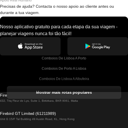
Apoio Real Humano
Precisas de ajuda? Contacta o nosso apoio ao cliente antes ou
durante a tua viagem.
Nosso aplicativo gratuito para cada etapa da sua viagem -
planejar viagens nunca foi tão fácil!
Comboios De Lisboa A Porto
Comboios De Porto A Lisboa
Comboios De Lisboa A Albufeira
Comboios De Albufeira A Lisboa
Mostrar mais rotas populares
Firebird GT Limited (OC 1451)
Comboios De Lisboa A Lagos
432, Triq Fleur de Lys, Suite 1, Birkirkara, BKR 9061, Malta
Comboios De Lagos A Lisboa
Firebird GT Limited (61211989)
Unit G 15/F Tal Building 49 Austin Road, KL, Hong Kong
Comboios De Lisboa A Madrid