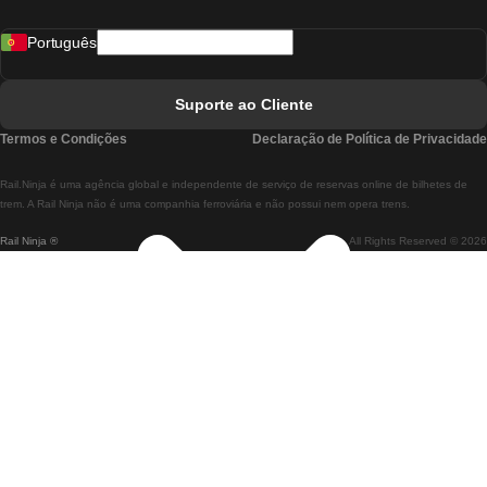
Comboios De Madrid A Lisboa
Português
Comboios De Lisboa A Faro
Comboios De Faro A Lisboa
Suporte ao Cliente
Comboios De Lisboa A Coimbra
Termos e Condições
Declaração de Política de Privacidade
Comboios De Coimbra A Lisboa
Rail.Ninja é uma agência global e independente de serviço de reservas online de bilhetes de
Comboios De Lisboa A Braga
trem. A Rail Ninja não é uma companhia ferroviária e não possui nem opera trens.
Rail Ninja ®
All Rights Reserved © 2026
Comboios De Braga A Lisboa
Comboios De Porto A Coimbra
Comboios De Coimbra A Porto
Comboios De Barcelona A Madrid
Comboios De Madrid A Barcelona
Comboios De Barcelona A Valência
Comboios De Valência A Barcelona