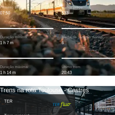
Primeiro trem:
Menor preço:
07:50
$33
Duração mínima:
Média de partidas diárias:
1 h 7 m
6
Duração máxima:
Último trem:
1 h 14 m
20:43
Trens na rota Toulouse - Castres
TER