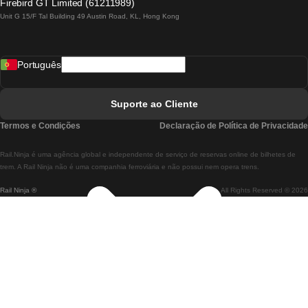
Firebird GT Limited (61211989)
Unit G 15/F Tal Building 49 Austin Road, KL, Hong Kong
Comboios De Lisboa A Madrid
Comboios De Madrid A Lisboa
Português
Comboios De Lisboa A Faro
Comboios De Faro A Lisboa
Suporte ao Cliente
Comboios De Lisboa A Coimbra
Termos e Condições
Declaração de Política de Privacidade
Comboios De Coimbra A Lisboa
Rail.Ninja é uma agência global e independente de serviço de reservas online de bilhetes de
Comboios De Lisboa A Braga
trem. A Rail Ninja não é uma companhia ferroviária e não possui nem opera trens.
Rail Ninja ®
All Rights Reserved © 2026
Comboios De Braga A Lisboa
Comboios De Porto A Coimbra
Comboios De Coimbra A Porto
Comboios De Barcelona A Madrid
Comboios De Madrid A Barcelona