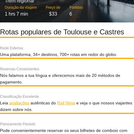
Trem regional
Duração da viagem
Preço de
Partidas
1 hrs 7 min
$33
6
Rotas populares de Toulouse e Castres
Rede Extensa
Uma plataforma, 34+ destinos, 700+ rotas em redor do globo.
Reservas Convenientes
Nós falamos a tua língua e oferecemos mais de 20 métodos de
pagamento.
Classificação Excelente
Leia
avaliações
autênticas do
Rail Ninja
e veja o que nossos viajantes
dizem sobre nós.
Planeamento Flexível
Pode convenientemente reservar os seus bilhetes de comboio com