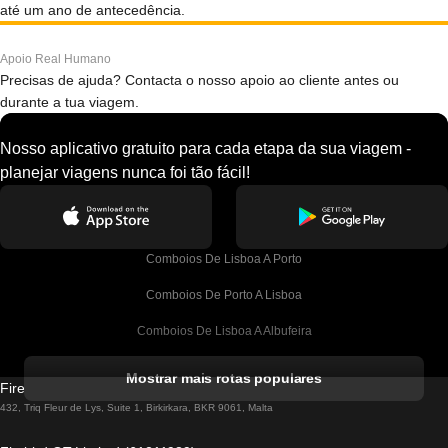
até um ano de antecedência.
Apoio Real Humano
Precisas de ajuda? Contacta o nosso apoio ao cliente antes ou
durante a tua viagem.
Nosso aplicativo gratuito para cada etapa da sua viagem -
planejar viagens nunca foi tão fácil!
Comboios De Lisboa A Porto
Comboios De Porto A Lisboa
Comboios De Lisboa A Albufeira
Comboios De Albufeira A Lisboa
Mostrar mais rotas populares
Firebird GT Limited (OC 1451)
Comboios De Lisboa A Lagos
432, Triq Fleur de Lys, Suite 1, Birkirkara, BKR 9061, Malta
Comboios De Lagos A Lisboa