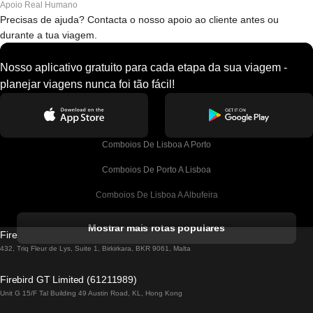
Apoio Real Humano
Precisas de ajuda? Contacta o nosso apoio ao cliente antes ou
durante a tua viagem.
Nosso aplicativo gratuito para cada etapa da sua viagem -
planejar viagens nunca foi tão fácil!
Comboios De Lisboa A Porto
Comboios De Porto A Lisboa
Comboios De Lisboa A Albufeira
Comboios De Albufeira A Lisboa
Mostrar mais rotas populares
Firebird GT Limited (OC 1451)
Comboios De Lisboa A Lagos
432, Triq Fleur de Lys, Suite 1, Birkirkara, BKR 9061, Malta
Comboios De Lagos A Lisboa
Firebird GT Limited (61211989)
Unit G 15/F Tal Building 49 Austin Road, KL, Hong Kong
Comboios De Lisboa A Madrid