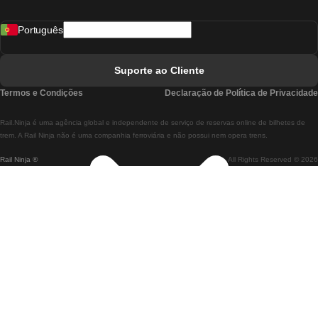
Comboios De Madrid A Lisboa
Português
Comboios De Lisboa A Faro
Comboios De Faro A Lisboa
Suporte ao Cliente
Comboios De Lisboa A Coimbra
Termos e Condições
Declaração de Política de Privacidade
Comboios De Coimbra A Lisboa
Rail.Ninja é uma agência global e independente de serviço de reservas online de bilhetes de
Comboios De Lisboa A Braga
trem. A Rail Ninja não é uma companhia ferroviária e não possui nem opera trens.
Rail Ninja ®
All Rights Reserved © 2026
Comboios De Braga A Lisboa
Comboios De Porto A Coimbra
Comboios De Coimbra A Porto
Comboios De Barcelona A Madrid
Comboios De Madrid A Barcelona
Comboios De Barcelona A Valência
Comboios De Valência A Barcelona