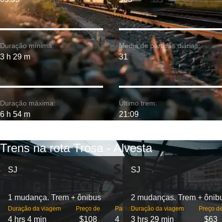
Duração mínima:
Média de partidas diárias:
3 h 29 m
31
Duração máxima:
Último trem:
6 h 54 m
21:09
Trens na rota Trosa - Alvesta
SJ
SJ
1 mudança. Trem + ônibus
2 mudanças. Trem + ônib
Duração da viagem
Preço de
Partidas
Duração da viagem
Preço d
4 hrs 4 min
$108
4
3 hrs 29 min
$63