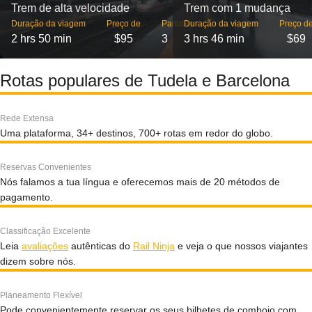
Trem de alta velocidade
Trem com 1 mudança
Duração da viagem
Preço de
Partidas
Duração da viagem
Preço d
2 hrs 50 min
$95
3
3 hrs 46 min
$69
Rotas populares de Tudela e Barcelona
Rede Extensa
Uma plataforma, 34+ destinos, 700+ rotas em redor do globo.
Reservas Convenientes
Nós falamos a tua língua e oferecemos mais de 20 métodos de
pagamento.
Classificação Excelente
Leia
avaliações
autênticas do
Rail Ninja
e veja o que nossos viajantes
dizem sobre nós.
Planeamento Flexível
Pode convenientemente reservar os seus bilhetes de comboio com