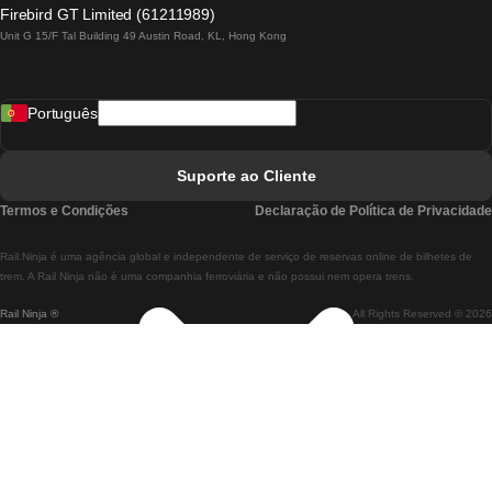
Comboios De Lagos A Lisboa
Firebird GT Limited (61211989)
Unit G 15/F Tal Building 49 Austin Road, KL, Hong Kong
Comboios De Lisboa A Madrid
Comboios De Madrid A Lisboa
Português
Comboios De Lisboa A Faro
Comboios De Faro A Lisboa
Suporte ao Cliente
Comboios De Lisboa A Coimbra
Termos e Condições
Declaração de Política de Privacidade
Comboios De Coimbra A Lisboa
Rail.Ninja é uma agência global e independente de serviço de reservas online de bilhetes de
Comboios De Lisboa A Braga
trem. A Rail Ninja não é uma companhia ferroviária e não possui nem opera trens.
Rail Ninja ®
All Rights Reserved © 2026
Comboios De Braga A Lisboa
Comboios De Porto A Coimbra
Comboios De Coimbra A Porto
Comboios De Barcelona A Madrid
Comboios De Madrid A Barcelona