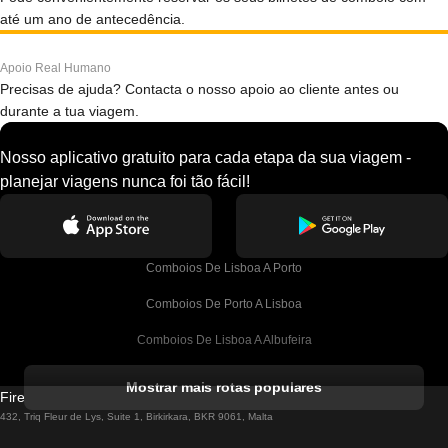
até um ano de antecedência.
Apoio Real Humano
Precisas de ajuda? Contacta o nosso apoio ao cliente antes ou
durante a tua viagem.
Nosso aplicativo gratuito para cada etapa da sua viagem -
planejar viagens nunca foi tão fácil!
Comboios De Lisboa A Porto
Comboios De Porto A Lisboa
Comboios De Lisboa A Albufeira
Comboios De Albufeira A Lisboa
Mostrar mais rotas populares
Firebird GT Limited (OC 1451)
Comboios De Lisboa A Lagos
432, Triq Fleur de Lys, Suite 1, Birkirkara, BKR 9061, Malta