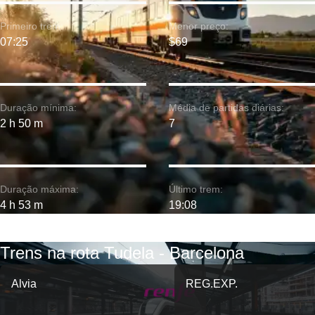
Primeiro trem:
Menor preço:
07:25
$69
Duração mínima:
Média de partidas diárias:
2 h 50 m
7
Duração máxima:
Último trem:
4 h 53 m
19:08
Trens na rota Tudela - Barcelona
Alvia
REG.EXP.