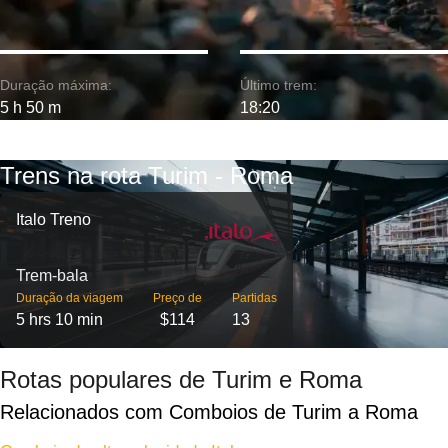
Duração máxima:
Último trem:
5 h 50 m
18:20
Trens na rota Turim - Roma
Italo Treno
Trem-bala
Duração da viagem
Preço de
Partidas
5 hrs 10 min
$114
13
Rotas populares de Turim e Roma
Relacionados com Comboios de Turim a Roma