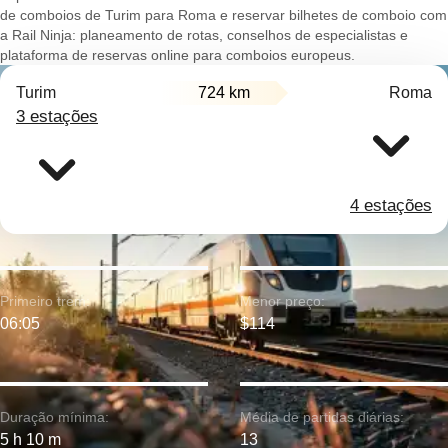
de comboios de Turim para Roma e reservar bilhetes de comboio com
a Rail Ninja: planeamento de rotas, conselhos de especialistas e
plataforma de reservas online para comboios europeus.
Turim
724 km
Roma
3 estações
4 estações
Primeiro trem:
Menor preço:
06:05
$114
Duração mínima:
Média de partidas diárias:
5 h 10 m
13