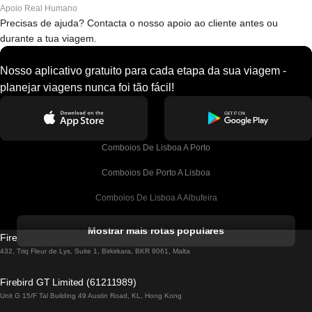
Apoio Real Humano
Precisas de ajuda? Contacta o nosso apoio ao cliente antes ou
durante a tua viagem.
Nosso aplicativo gratuito para cada etapa da sua viagem -
planejar viagens nunca foi tão fácil!
Comboios De Lisboa A Porto
Comboios De Porto A Lisboa
Comboios De Lisboa A Albufeira
Comboios De Albufeira A Lisboa
Mostrar mais rotas populares
Firebird GT Limited (OC 1451)
Comboios De Lisboa A Lagos
432, Triq Fleur de Lys, Suite 1, Birkirkara, BKR 9061, Malta
Comboios De Lagos A Lisboa
Firebird GT Limited (61211989)
Unit G 15/F Tal Building 49 Austin Road, KL, Hong Kong
Comboios De Lisboa A Madrid