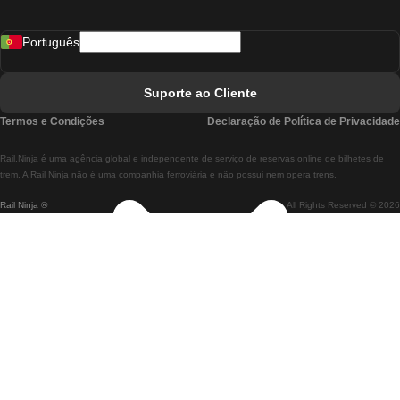
Comboios De Madrid A Lisboa
Português
Comboios De Lisboa A Faro
Comboios De Faro A Lisboa
Suporte ao Cliente
Comboios De Lisboa A Coimbra
Termos e Condições
Declaração de Política de Privacidade
Comboios De Coimbra A Lisboa
Rail.Ninja é uma agência global e independente de serviço de reservas online de bilhetes de
Comboios De Lisboa A Braga
trem. A Rail Ninja não é uma companhia ferroviária e não possui nem opera trens.
Rail Ninja ®
All Rights Reserved © 2026
Comboios De Braga A Lisboa
Comboios De Porto A Coimbra
Comboios De Coimbra A Porto
Comboios De Barcelona A Madrid
Comboios De Madrid A Barcelona
Comboios De Barcelona A Valência