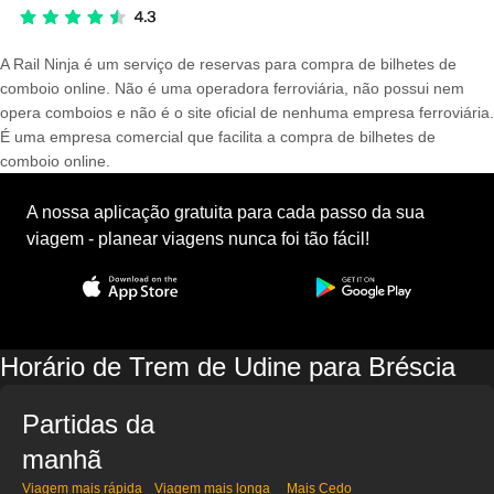
A Rail Ninja é um serviço de reservas para compra de bilhetes de
comboio online. Não é uma operadora ferroviária, não possui nem
opera comboios e não é o site oficial de nenhuma empresa ferroviária.
É uma empresa comercial que facilita a compra de bilhetes de
comboio online.
A nossa aplicação gratuita para cada passo da sua
viagem - planear viagens nunca foi tão fácil!
Horário de Trem de Udine para Bréscia
Partidas da
manhã
Viagem mais rápida
Viagem mais longa
Mais Cedo