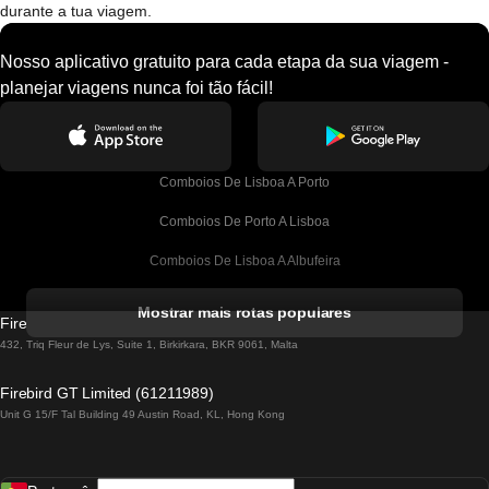
durante a tua viagem.
Nosso aplicativo gratuito para cada etapa da sua viagem -
planejar viagens nunca foi tão fácil!
Comboios De Lisboa A Porto
Comboios De Porto A Lisboa
Comboios De Lisboa A Albufeira
Comboios De Albufeira A Lisboa
Mostrar mais rotas populares
Firebird GT Limited (OC 1451)
Comboios De Lisboa A Lagos
432, Triq Fleur de Lys, Suite 1, Birkirkara, BKR 9061, Malta
Comboios De Lagos A Lisboa
Firebird GT Limited (61211989)
Unit G 15/F Tal Building 49 Austin Road, KL, Hong Kong
Comboios De Lisboa A Madrid
Comboios De Madrid A Lisboa