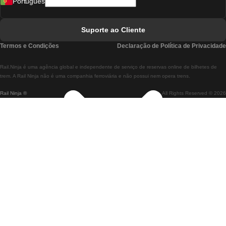
Português
Comboios De Lisboa A Faro
Comboios De Faro A Lisboa
Suporte ao Cliente
Comboios De Lisboa A Coimbra
Termos e Condições
Declaração de Política de Privacidade
Comboios De Coimbra A Lisboa
Rail.Ninja é uma agência global e independente de serviço de reservas online de bilhetes de
Comboios De Lisboa A Braga
trem. A Rail Ninja não é uma companhia ferroviária e não possui nem opera trens.
Rail Ninja ®
All Rights Reserved © 2026
Comboios De Braga A Lisboa
Comboios De Porto A Coimbra
Comboios De Coimbra A Porto
Comboios De Barcelona A Madrid
Comboios De Madrid A Barcelona
Comboios De Barcelona A Valência
Comboios De Valência A Barcelona
Comboios De Barcelona a Paris