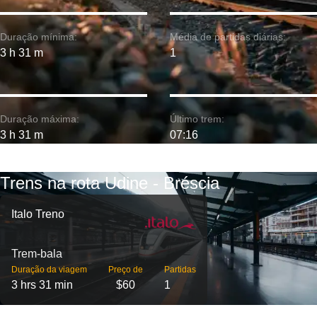
Duração mínima:
Média de partidas diárias:
3 h 31 m
1
Duração máxima:
Último trem:
3 h 31 m
07:16
Trens na rota Udine - Bréscia
Italo Treno
Trem-bala
Duração da viagem
Preço de
Partidas
3 hrs 31 min
$60
1