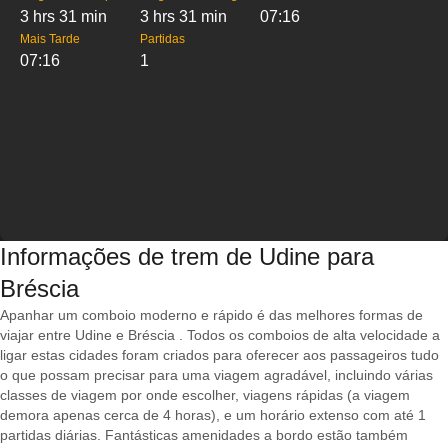
3 hrs 31 min
3 hrs 31 min
07:16
Mais Tarde
Partidas
07:16
1
Informações de trem de Udine para
Bréscia
Apanhar um comboio moderno e rápido é das melhores formas de
viajar entre Udine e Bréscia . Todos os comboios de alta velocidade a
ligar estas cidades foram criados para oferecer aos passageiros tudo
o que possam precisar para uma viagem agradável, incluindo várias
classes de viagem por onde escolher, viagens rápidas (a viagem
demora apenas cerca de 4 horas), e um horário extenso com até 1
partidas diárias. Fantásticas amenidades a bordo estão também