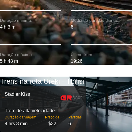
Duração mínima:
Média de partidas diárias:
4 h 3 m
6
Duração máxima:
Último trem:
5 h 48 m
19:26
Trens na rota Ureki - Tbilisi
Stadler Kiss
Trem de alta velocidade
Duração da viagem
Preço de
Partidas
4 hrs 3 min
$32
6