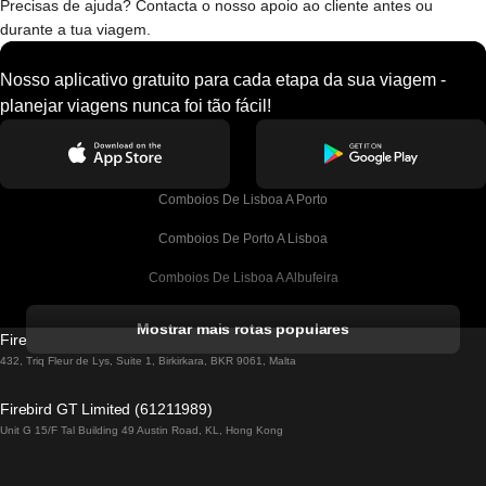
Precisas de ajuda? Contacta o nosso apoio ao cliente antes ou
durante a tua viagem.
Nosso aplicativo gratuito para cada etapa da sua viagem -
planejar viagens nunca foi tão fácil!
Comboios De Lisboa A Porto
Comboios De Porto A Lisboa
Comboios De Lisboa A Albufeira
Comboios De Albufeira A Lisboa
Mostrar mais rotas populares
Firebird GT Limited (OC 1451)
Comboios De Lisboa A Lagos
432, Triq Fleur de Lys, Suite 1, Birkirkara, BKR 9061, Malta
Comboios De Lagos A Lisboa
Firebird GT Limited (61211989)
Unit G 15/F Tal Building 49 Austin Road, KL, Hong Kong
Comboios De Lisboa A Madrid
Comboios De Madrid A Lisboa