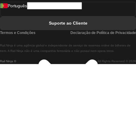
Português
Comboios De Lisboa A Faro
Comboios De Faro A Lisboa
Suporte ao Cliente
Comboios De Lisboa A Coimbra
Termos e Condições
Declaração de Política de Privacidade
Comboios De Coimbra A Lisboa
Rail.Ninja é uma agência global e independente de serviço de reservas online de bilhetes de
Comboios De Lisboa A Braga
trem. A Rail Ninja não é uma companhia ferroviária e não possui nem opera trens.
Rail Ninja ®
All Rights Reserved © 2026
Comboios De Braga A Lisboa
Comboios De Porto A Coimbra
Comboios De Coimbra A Porto
Comboios De Barcelona A Madrid
Comboios De Madrid A Barcelona
Comboios De Barcelona A Valência
Comboios De Valência A Barcelona