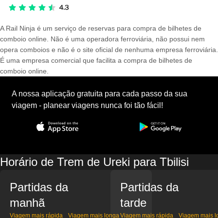
A Rail Ninja é um serviço de reservas para compra de bilhetes de
comboio online. Não é uma operadora ferroviária, não possui nem
opera comboios e não é o site oficial de nenhuma empresa ferroviária.
É uma empresa comercial que facilita a compra de bilhetes de
comboio online.
A nossa aplicação gratuita para cada passo da sua
viagem - planear viagens nunca foi tão fácil!
Horário de Trem de Ureki para Tbilisi
Partidas da
Partidas da
manhã
tarde
Viagem mais rápida
Viagem mais longa
Viagem mais rápida
Viagem mais l