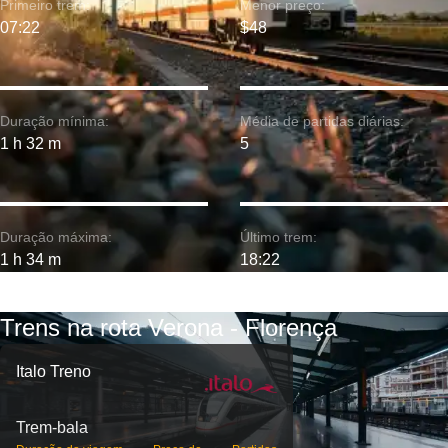
Primeiro trem:
Menor preço:
07:22
$48
Duração mínima:
Média de partidas diárias:
1 h 32 m
5
Duração máxima:
Último trem:
1 h 34 m
18:22
Trens na rota Verona - Florença
Italo Treno
Trem-bala