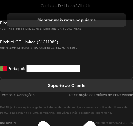
Comboios De Lisboa A Albufeira
Comboios De Albufeira A Lisboa
Mostrar mais rotas populares
Firebird GT Limited (OC 1451)
Comboios De Lisboa A Lagos
432, Triq Fleur de Lys, Suite 1, Birkirkara, BKR 9061, Malta
Comboios De Lagos A Lisboa
Firebird GT Limited (61211989)
Unit G 15/F Tal Building 49 Austin Road, KL, Hong Kong
Comboios De Lisboa A Madrid
Comboios De Madrid A Lisboa
Português
Comboios De Lisboa A Faro
Comboios De Faro A Lisboa
Suporte ao Cliente
Comboios De Lisboa A Coimbra
Termos e Condições
Declaração de Política de Privacidade
Comboios De Coimbra A Lisboa
Rail.Ninja é uma agência global e independente de serviço de reservas online de bilhetes de
Comboios De Lisboa A Braga
trem. A Rail Ninja não é uma companhia ferroviária e não possui nem opera trens.
Rail Ninja ®
All Rights Reserved © 2026
Comboios De Braga A Lisboa