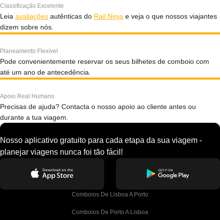
Classificação Excelente
Leia
avaliações
autênticas do
Rail Ninja
e veja o que nossos viajantes
dizem sobre nós.
Planeamento Flexível
Pode convenientemente reservar os seus bilhetes de comboio com
até um ano de antecedência.
Apoio Real Humano
Precisas de ajuda? Contacta o nosso apoio ao cliente antes ou
durante a tua viagem.
Nosso aplicativo gratuito para cada etapa da sua viagem -
planejar viagens nunca foi tão fácil!
Comboios De Lisboa A Porto
Comboios De Porto A Lisboa