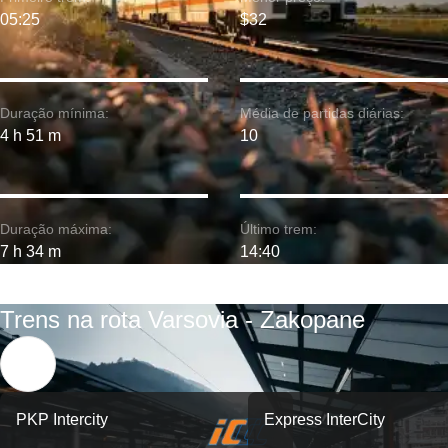
05:25
$32
Duração mínima:
Média de partidas diárias:
4 h 51 m
10
Duração máxima:
Último trem:
7 h 34 m
14:40
Trens na rota Varsovia - Zakopane
PKP Intercity
Express InterCity