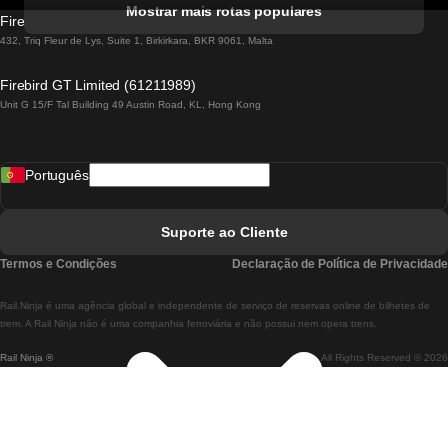
Comboios De Albufeira A Lisboa
Mostrar mais rotas populares
Firebird GT Limited (OC 1451)
Comboios De Lisboa A Lagos
432, Triq Fleur de Lys, Suite 1, Birkirkara, BKR 9061, Malta
Comboios De Lagos A Lisboa
Firebird GT Limited (61211989)
Unit G 15/F Tal Building 49 Austin Road, KL, Hong Kong
Comboios De Lisboa A Madrid
Comboios De Madrid A Lisboa
Português
Comboios De Lisboa A Faro
Comboios De Faro A Lisboa
Suporte ao Cliente
Comboios De Lisboa A Coimbra
Termos e Condições
Declaração de Política de Privacidade
Comboios De Coimbra A Lisboa
Rail.Ninja é uma agência global e independente de serviço de reservas online de bilhetes de
Comboios De Lisboa A Braga
trem. A Rail Ninja não é uma companhia ferroviária e não possui nem opera trens.
Rail Ninja ®
All Rights Reserved © 2026
Comboios De Braga A Lisboa
Comboios De Porto A Coimbra
Comboios De Coimbra A Porto