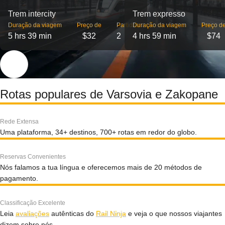
Trem intercity
Trem expresso
Duração da viagem
Preço de
Partidas
Duração da viagem
Preço d
5 hrs 39 min
$32
2
4 hrs 59 min
$74
Rotas populares de Varsovia e Zakopane
Rede Extensa
Uma plataforma, 34+ destinos, 700+ rotas em redor do globo.
Reservas Convenientes
Nós falamos a tua língua e oferecemos mais de 20 métodos de
pagamento.
Classificação Excelente
Leia
avaliações
autênticas do
Rail Ninja
e veja o que nossos viajantes
dizem sobre nós.