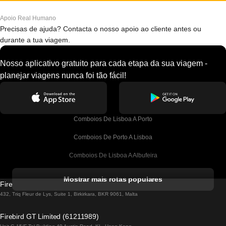
Apoio Real Humano
Precisas de ajuda? Contacta o nosso apoio ao cliente antes ou
durante a tua viagem.
Nosso aplicativo gratuito para cada etapa da sua viagem -
planejar viagens nunca foi tão fácil!
Comboios De Lisboa A Porto
Comboios De Porto A Lisboa
Comboios De Lisboa A Albufeira
Comboios De Albufeira A Lisboa
Mostrar mais rotas populares
Firebird GT Limited (OC 1451)
Comboios De Lisboa A Lagos
432, Triq Fleur de Lys, Suite 1, Birkirkara, BKR 9061, Malta
Comboios De Lagos A Lisboa
Firebird GT Limited (61211989)