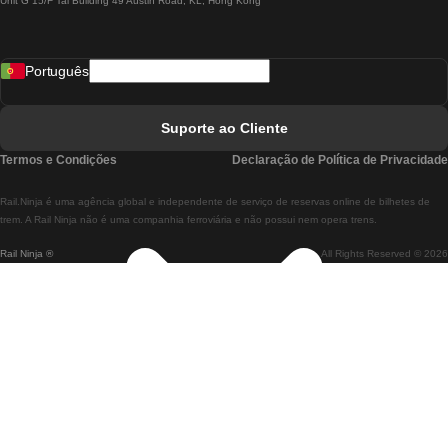
Unit G 15/F Tal Building 49 Austin Road, KL, Hong Kong
Comboios De Lisboa A Madrid
Comboios De Madrid A Lisboa
Português
Comboios De Lisboa A Faro
Comboios De Faro A Lisboa
Suporte ao Cliente
Comboios De Lisboa A Coimbra
Termos e Condições
Declaração de Política de Privacidade
Comboios De Coimbra A Lisboa
Rail.Ninja é uma agência global e independente de serviço de reservas online de bilhetes de
Comboios De Lisboa A Braga
trem. A Rail Ninja não é uma companhia ferroviária e não possui nem opera trens.
Rail Ninja ®
All Rights Reserved © 2026
Comboios De Braga A Lisboa
Comboios De Porto A Coimbra
Comboios De Coimbra A Porto
Comboios De Barcelona A Madrid
Comboios De Madrid A Barcelona
Comboios De Barcelona A Valência