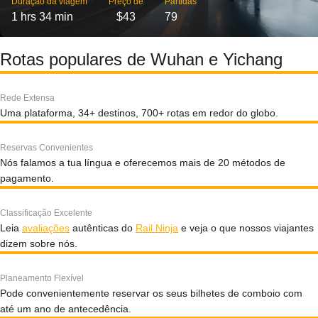
Duração da viagem
Preço de
Partidas
1 hrs 34 min
$43
79
Rotas populares de Wuhan e Yichang
Rede Extensa
Uma plataforma, 34+ destinos, 700+ rotas em redor do globo.
Reservas Convenientes
Nós falamos a tua língua e oferecemos mais de 20 métodos de
pagamento.
Classificação Excelente
Leia
avaliações
autênticas do
Rail Ninja
e veja o que nossos viajantes
dizem sobre nós.
Planeamento Flexível
Pode convenientemente reservar os seus bilhetes de comboio com
até um ano de antecedência.