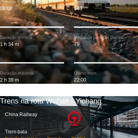
Primeiro trem:
Menor preço:
06:08
$43
Duração mínima:
Média de partidas diárias:
1 h 34 m
79
Duração máxima:
Último trem:
2 h 38 m
22:00
Trens na rota Wuhan - Yichang
China Railway
Trem-bala