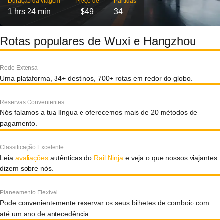
Duração da viagem
Preço de
Partidas
1 hrs 24 min
$49
34
Rotas populares de Wuxi e Hangzhou
Rede Extensa
Uma plataforma, 34+ destinos, 700+ rotas em redor do globo.
Reservas Convenientes
Nós falamos a tua língua e oferecemos mais de 20 métodos de
pagamento.
Classificação Excelente
Leia
avaliações
autênticas do
Rail Ninja
e veja o que nossos viajantes
dizem sobre nós.
Planeamento Flexível
Pode convenientemente reservar os seus bilhetes de comboio com
até um ano de antecedência.