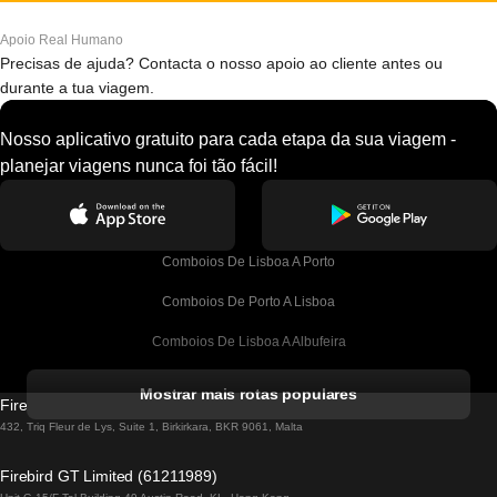
Apoio Real Humano
Precisas de ajuda? Contacta o nosso apoio ao cliente antes ou
durante a tua viagem.
Nosso aplicativo gratuito para cada etapa da sua viagem -
planejar viagens nunca foi tão fácil!
Comboios De Lisboa A Porto
Comboios De Porto A Lisboa
Comboios De Lisboa A Albufeira
Comboios De Albufeira A Lisboa
Mostrar mais rotas populares
Firebird GT Limited (OC 1451)
Comboios De Lisboa A Lagos
432, Triq Fleur de Lys, Suite 1, Birkirkara, BKR 9061, Malta
Comboios De Lagos A Lisboa
Firebird GT Limited (61211989)