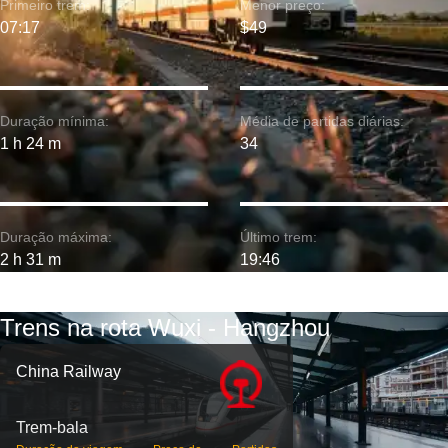
Primeiro trem:
Menor preço:
07:17
$49
Duração mínima:
Média de partidas diárias:
1 h 24 m
34
Duração máxima:
Último trem:
2 h 31 m
19:46
Trens na rota Wuxi - Hangzhou
China Railway
Trem-bala