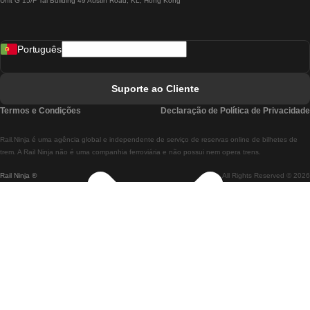
Unit G 15/F Tal Building 49 Austin Road, KL, Hong Kong
Comboios De Lisboa A Madrid
Comboios De Madrid A Lisboa
Português
Comboios De Lisboa A Faro
Comboios De Faro A Lisboa
Suporte ao Cliente
Comboios De Lisboa A Coimbra
Termos e Condições
Declaração de Política de Privacidade
Comboios De Coimbra A Lisboa
Rail.Ninja é uma agência global e independente de serviço de reservas online de bilhetes de
Comboios De Lisboa A Braga
trem. A Rail Ninja não é uma companhia ferroviária e não possui nem opera trens.
Rail Ninja ®
All Rights Reserved © 2026
Comboios De Braga A Lisboa
Comboios De Porto A Coimbra
Comboios De Coimbra A Porto
Comboios De Barcelona A Madrid
Comboios De Madrid A Barcelona
Comboios De Barcelona A Valência