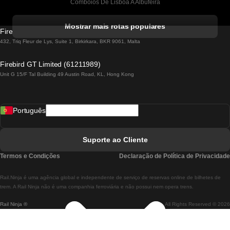
Comboios De Lisboa A Albufeira
Comboios De Albufeira A Lisboa
Mostrar mais rotas populares
Firebird GT Limited (OC 1451)
Comboios De Lisboa A Lagos
432, Triq Fleur de Lys, Suite 1, Birkirkara, BKR 9061, Malta
Comboios De Lagos A Lisboa
Firebird GT Limited (61211989)
Unit G 15/F Tal Building 49 Austin Road, KL, Hong Kong
Comboios De Lisboa A Madrid
Comboios De Madrid A Lisboa
Português
Comboios De Lisboa A Faro
Comboios De Faro A Lisboa
Suporte ao Cliente
Comboios De Lisboa A Coimbra
Termos e Condições
Declaração de Política de Privacidade
Comboios De Coimbra A Lisboa
Rail.Ninja é uma agência global e independente de serviço de reservas online de bilhetes de
Comboios De Lisboa A Braga
trem. A Rail Ninja não é uma companhia ferroviária e não possui nem opera trens.
Rail Ninja ®
All Rights Reserved © 2026
Comboios De Braga A Lisboa
Comboios De Porto A Coimbra