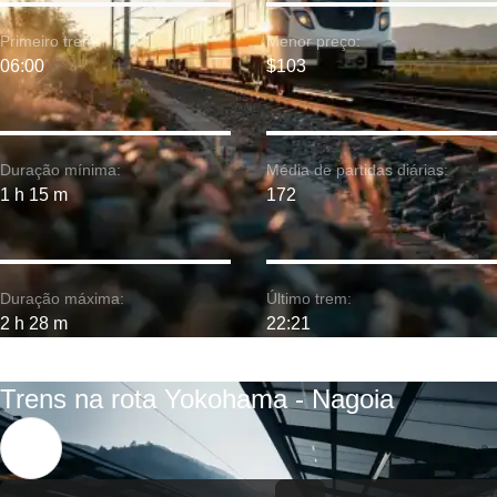
Primeiro trem:
Menor preço:
06:00
$103
Duração mínima:
Média de partidas diárias:
1 h 15 m
172
Duração máxima:
Último trem:
2 h 28 m
22:21
Trens na rota Yokohama - Nagoia