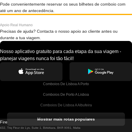
Pode convenientemente reservar os seus bilhetes de comboio com
até um ano de antecedência.
Apoio Real Humano
Precisas de ajuda? Contacta o nosso apoio ao cliente antes ou
durante a tua viagem.
Nosso aplicativo gratuito para cada etapa da sua viagem -
planejar viagens nunca foi tão fácil!
Comboios De Lisboa A Porto
Comboios De Porto A Lisboa
Comboios De Lisboa A Albufeira
Comboios De Albufeira A Lisboa
Mostrar mais rotas populares
Firebird GT Limited (OC 1451)
Comboios De Lisboa A Lagos
432, Triq Fleur de Lys, Suite 1, Birkirkara, BKR 9061, Malta