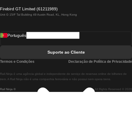
Comboios De Lagos A Lisboa
Firebird GT Limited (61211989)
Unit G 15/F Tal Building 49 Austin Road, KL, Hong Kong
Comboios De Lisboa A Madrid
Comboios De Madrid A Lisboa
Português
Comboios De Lisboa A Faro
Comboios De Faro A Lisboa
Suporte ao Cliente
Comboios De Lisboa A Coimbra
Termos e Condições
Declaração de Política de Privacidade
Comboios De Coimbra A Lisboa
Rail.Ninja é uma agência global e independente de serviço de reservas online de bilhetes de
Comboios De Lisboa A Braga
trem. A Rail Ninja não é uma companhia ferroviária e não possui nem opera trens.
Rail Ninja ®
All Rights Reserved © 2026
Comboios De Braga A Lisboa
Comboios De Porto A Coimbra
Comboios De Coimbra A Porto
Comboios De Barcelona A Madrid