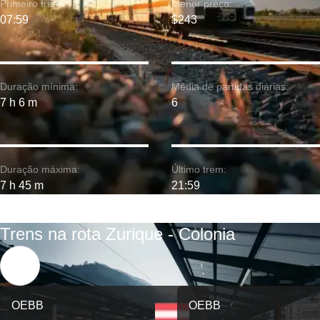
Primeiro trem:
Menor preço:
07:59
$243
Duração mínima:
Média de partidas diárias:
7 h 6 m
6
Duração máxima:
Último trem:
7 h 45 m
21:59
Trens na rota Zurique - Colonia
OEBB
OEBB