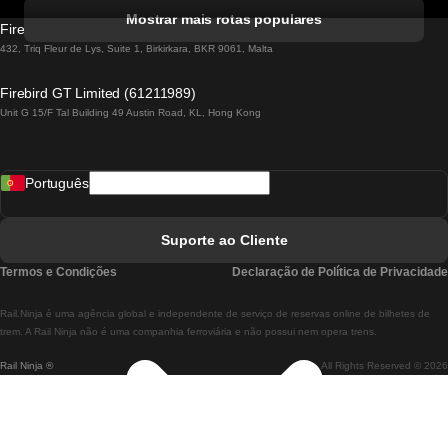
Comboios De Albufeira A Lisboa
Mostrar mais rotas populares
Firebird GT Limited (OC 1451)
Comboios De Lisboa A Lagos
432, Triq Fleur de Lys, Suite 1, Birkirkara, BKR 9061, Malta
Comboios De Lagos A Lisboa
Firebird GT Limited (61211989)
Unit G 15/F Tal Building 49 Austin Road, KL, Hong Kong
Comboios De Lisboa A Madrid
Comboios De Madrid A Lisboa
Português
Comboios De Lisboa A Faro
Comboios De Faro A Lisboa
Suporte ao Cliente
Comboios De Lisboa A Coimbra
Termos e Condições
Declaração de Política de Privacidade
Comboios De Coimbra A Lisboa
Rail.Ninja é uma agência global e independente de serviço de reservas online de bilhetes de
Comboios De Lisboa A Braga
trem. A Rail Ninja não é uma companhia ferroviária e não possui nem opera trens.
Rail Ninja ®
All Rights Reserved © 2026
Comboios De Braga A Lisboa
Comboios De Porto A Coimbra
Comboios De Coimbra A Porto