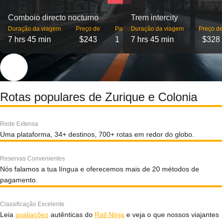
Comboio directo nocturno
Trem intercity
Duração da viagem
Preço de
Partidas
Duração da viagem
Preço d
7 hrs 45 min
$243
1
7 hrs 45 min
$328
Rotas populares de Zurique e Colonia
Rede Extensa
Uma plataforma, 34+ destinos, 700+ rotas em redor do globo.
Reservas Convenientes
Nós falamos a tua língua e oferecemos mais de 20 métodos de
pagamento.
Classificação Excelente
Leia
avaliações
autênticas do
Rail Ninja
e veja o que nossos viajantes