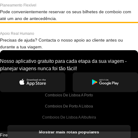
Planeamento Flexível
Pode convenientemente reservar os seus bilhetes de comboio com
até um ano de antecedência.
Apoio Real Humano
Precisas de ajuda? Contacta o nosso apoio ao cliente antes ou
durante a tua viagem.
Nosso aplicativo gratuito para cada etapa da sua viagem -
planejar viagens nunca foi tão fácil!
Comboios De Lisboa A Porto
Comboios De Porto A Lisboa
Comboios De Lisboa A Albufeira
Comboios De Albufeira A Lisboa
Mostrar mais rotas populares
Firebird GT Limited (OC 1451)