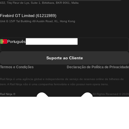
Comboios De Lisboa A Lagos
432, Triq Fleur de Lys, Suite 1, Birkirkara, BKR 9061, Malta
Comboios De Lagos A Lisboa
Firebird GT Limited (61211989)
Unit G 15/F Tal Building 49 Austin Road, KL, Hong Kong
Comboios De Lisboa A Madrid
Comboios De Madrid A Lisboa
Português
Comboios De Lisboa A Faro
Comboios De Faro A Lisboa
Suporte ao Cliente
Comboios De Lisboa A Coimbra
Termos e Condições
Declaração de Política de Privacidade
Comboios De Coimbra A Lisboa
Rail.Ninja é uma agência global e independente de serviço de reservas online de bilhetes de
Comboios De Lisboa A Braga
trem. A Rail Ninja não é uma companhia ferroviária e não possui nem opera trens.
Rail Ninja ®
All Rights Reserved © 2026
Comboios De Braga A Lisboa
Comboios De Porto A Coimbra
Comboios De Coimbra A Porto
Comboios De Barcelona A Madrid