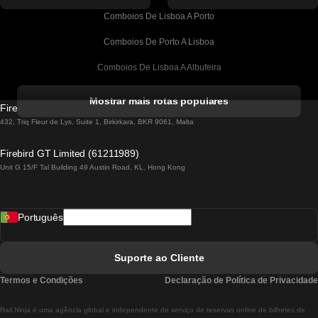
Comboios De Lisboa A Porto
Comboios De Porto A Lisboa
Comboios De Lisboa A Albufeira
Comboios De Albufeira A Lisboa
Mostrar mais rotas populares
Firebird GT Limited (OC 1451)
Comboios De Lisboa A Lagos
432, Triq Fleur de Lys, Suite 1, Birkirkara, BKR 9061, Malta
Comboios De Lagos A Lisboa
Firebird GT Limited (61211989)
Unit G 15/F Tal Building 49 Austin Road, KL, Hong Kong
Comboios De Lisboa A Madrid
Comboios De Madrid A Lisboa
Português
Comboios De Lisboa A Faro
Comboios De Faro A Lisboa
Suporte ao Cliente
Comboios De Lisboa A Coimbra
Termos e Condições
Declaração de Política de Privacidade
Comboios De Coimbra A Lisboa
Rail.Ninja é uma agência global e independente de serviço de reservas online de bilhetes de