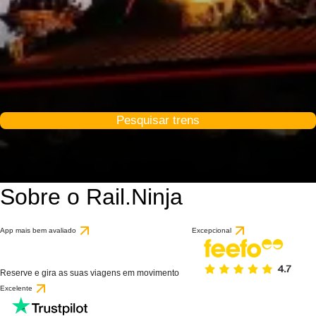
Pesquisar trens
Sobre o Rail.Ninja
App mais bem avaliado
Excepcional
Reserve e gira as suas viagens em movimento
Excelente