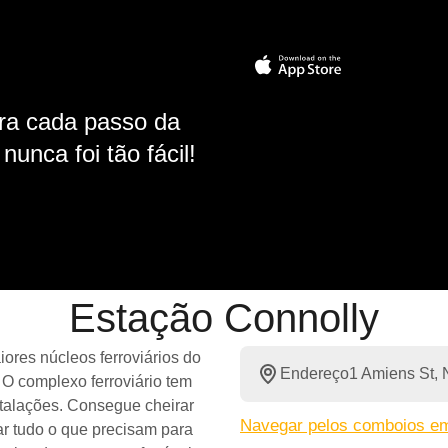
ara cada passo da
unca foi tão fácil!
Estação Connolly
ores núcleos ferroviários do
Endereço
1 Amiens St, 
 O complexo ferroviário tem
talações. Consegue cheirar
Navegar pelos comboios em
ar tudo o que precisam para