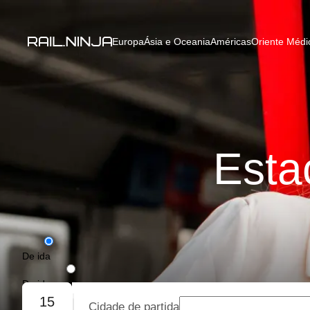
Europa
Ásia e Oceania
Américas
Oriente Médio
Esta
De ida
De ida e volta
15
Cidade de partida