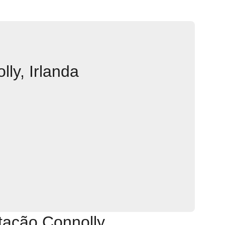
ly, Irlanda
tação Connolly