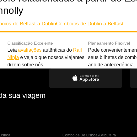
nolly
oios de Belfast a Dublin
Comboios de Dublin a Belfast
Classificação Excelente
Planeamento Flexível
Leia
avaliações
autênticas do
Rail
Pode convenientement
Ninja
e veja o que nossos viajantes
seus bilhetes de com
dizem sobre nós.
ano de antecedência.
 da sua viagem
Lisboa
Comboios De Lisboa A Albufeira