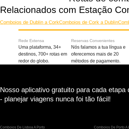
Relacionados com Estação Con
Comboios de Dublin a Cork
Comboios de Cork a Dublin
Comb
Rede Extensa
Reservas Convenientes
Uma plataforma, 34+
Nós falamos a tua língua e
destinos, 700+ rotas em
oferecemos mais de 20
redor do globo.
métodos de pagamento.
Nosso aplicativo gratuito para cada etapa
- planejar viagens nunca foi tão fácil!
Comboios De Lisboa A Porto
Comboios De Porto A 