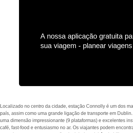
A nossa aplicação gratuita p
sua viagem - planear viagens n
Localizado no centro da cidade, estação Connolly é um dos mai
país, assim como uma grande ligação de transporte em Dublin.
uma dimensão impressionante (9 plataformas) e excelentes ins
café, fast-food e entusiasmo no ar. Os viajantes podem encontr